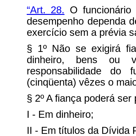
“Art. 28.
O funcionário 
desempenho dependa de
exercício sem a prévia s
§ 1º Não se exigirá fi
dinheiro, bens ou 
responsabilidade do f
(cinqüenta) vêzes o maio
§ 2º A fiança poderá ser
I - Em dinheiro;
II - Em títulos da Dívida 