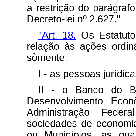
a restrição do parágrafo
Decreto-lei nº 2.627."
"Art. 18.
Os Estatuto
relação às ações ordiná
sòmente:
I - as pessoas jurídica
II - o Banco do Br
Desenvolvimento Eco
Administração Feder
sociedades de economia
ou Municípios, as qua