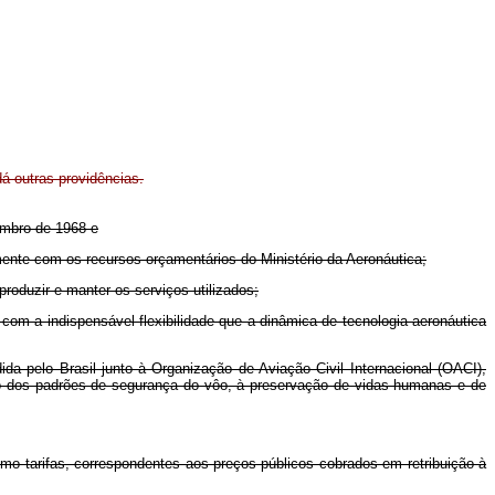
dá outras providências.
zembro de 1968 e
nte com os recursos orçamentários do Ministério da Aeronáutica;
oduzir e manter os serviços utilizados;
 a indispensável flexibilidade que a dinâmica de tecnologia aeronáutica
 pelo Brasil junto à Organização de Aviação Civil Internacional (OACI),
ão dos padrões de segurança do vôo, à preservação de vidas humanas e de
como tarifas, correspondentes aos preços públicos cobrados em retribuição à