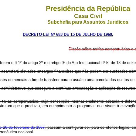
Presidência da República
Casa Civil
Subchefia para Assuntos Jurídicos
DECRETO-LEI Nº 683 DE 15 DE JULHO DE 1969.
Dispõe sôbre tarifas aeroportuárias e 
ferem o § 1º do artigo 2º e o artigo 9º do Ato Institucional nº 5, de 13 de de
carretará elevados encargos financeiros que não podem ser custeados sòme
comerciais a fim de transferir para o usuário uma parcela dos custos de pr
istrativo que assegure a contínua arrecadação e aplicação de recurso com
s aeroportuárias, cuja concepção internacionalmente adotada e defendida
raestrutura que o produziu, em cumprimento a programas que visam à elevaç
de 28 de fevereiro de 1967
, passam a configurar-se, para os efeitos legais, 
eronáutica nacional.