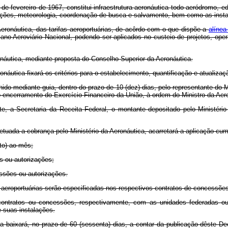
de fevereiro de 1967, constitui infraestrutura aeronáutica todo aeródromo, edi
ões, meteorologia, coordenação de busca e salvamento, bem como as instala
Aeronáutica, das tarifas aeroportuárias, de acôrdo com o que dispõe a
alíne
ano Aeroviário Nacional, podendo ser aplicados no custeio de projetos, op
ronáutica, mediante proposta do Conselho Superior da Aeronáutica.
náutica fixará os critérios para o estabelecimento, quantificação e atualizaçã
lhido mediante guia, dentro do prazo de 10 (dez) dias, pelo representante do
 encerramento do Exercício Financeiro da União, à ordem do Ministro da Aeron
, a Secretaria da Receita Federal, o montante depositado pelo Ministério
fetuada a cobrança pelo Ministério da Aeronáutica, acarretará a aplicação cu
nto) ao mês;
 ou autorizações;
essões ou autorizações.
 aeroportuárias serão especificadas nos respectivos contratos de concessões
, contratos ou concessões, respectivamente, com as unidades federadas 
e suas instalações.
ca baixará, no prazo de 60 (sessenta) dias, a contar da publicação dêste D