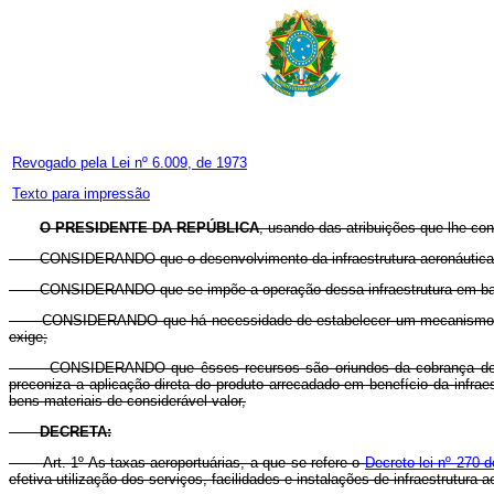
Revogado pela Lei nº 6.009, de 1973
Texto para impressão
O PRESIDENTE DA REPÚBLICA
, usando das atribuições que lhe con
CONSIDERANDO que o desenvolvimento da infraestrutura aeronáutica a
CONSIDERANDO que se impõe a operação dessa infraestrutura em bases 
CONSIDERANDO que há necessidade de estabelecer um mecanismo admin
exige;
CONSIDERANDO que êsses recursos são oriundos da cobrança de taxa
preconiza a aplicação direta do produto arrecadado em benefício da inf
bens materiais de considerável valor,
DECRETA:
Art. 1º As taxas aeroportuárias, a que se refere o
Decreto-lei nº 270 
efetiva utilização dos serviços, facilidades e instalações de infraestrutura a