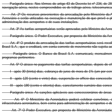
Parágrafo único. Nos têrmos do artigo 43 do Decreto-lei nº 234, de 28 
navegação aérea, nestes compreendidos os de tráfego aéreo, telecomunicaç
Art. 2º Os recursos provenientes da arrecadação pelo Ministério da 
Aeroviário e serão utilizados na execução e manutenção do que prevê o pl
administração dos aeroportos e de suas instalações.
Art. 3º As tarifas aeroportuárias serão aprovadas pelo Ministro da Ae
Parágrafo único. O Poder Executivo, por proposta do Ministério da Aero
Art. 4º O produto da arrecadação das tarifas aeroportuárias será reco
Brasil S.A., que o creditará, em conta corrente de movimento não sujeita ao
Parágrafo único. O Banco do Brasil S.A. comunicará, mensalmente
programas pertinentes.
Art. 5º O atraso no pagamento das tarifas aeroportuárias, depois de e
I - após 30 (trinta) dias, cobrança de juros de mora de 1% (um por ce
Il - após 120 (cento e vinte) dias, suspensão
ex
officio
das concessões
III - após 180 (cento e oitenta) dias, cancelamento sumário das conc
Parágrafo único. As sanções aplicáveis aos concessionários de áreas
Art. 6º O Ministério da Aeronáutica poderá celebrar convênios
infraestrutura aeronáutica, bem como para administração de aeroportos e d
Art. 7º O Poder Executivo, por proposta do Ministério da Aeronáuti