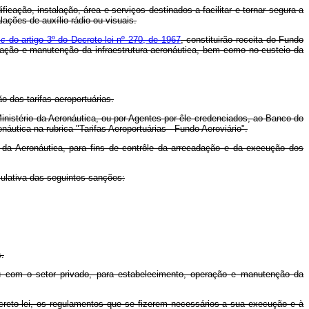
ficação, instalação, área e serviços destinados a facilitar e tornar segura a
ções de auxílio rádio ou visuais.
a
c
do artigo 3º do Decreto-lei nº 270, de 1967
, constituirão receita do Fundo
eração e manutenção da infraestrutura aeronáutica, bem como no custeio da
o das tarifas aeroportuárias.
 Ministério da Aeronáutica, ou por Agentes por êle credenciados, ao Banco do
áutica na rubrica "Tarifas Aeroportuárias - Fundo Aeroviário".
 da Aeronáutica, para fins de contrôle da arrecadação e da execução dos
mulativa das seguintes sanções:
.
ou com o setor privado, para estabelecimento, operação e manutenção da
ecreto-lei, os regulamentos que se fizerem necessários a sua execução e à