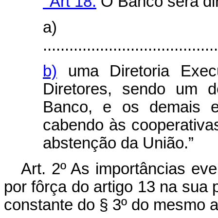
‘’Art 18.
O Banco será dir
a)
........................................
b)
uma Diretoria Execu
Diretores, sendo um d
Banco, e os demais el
cabendo às cooperativa
abstenção da União.”
Art. 2º As importâncias ev
por fôrça do artigo 13 na sua 
constante do § 3º do mesmo ar