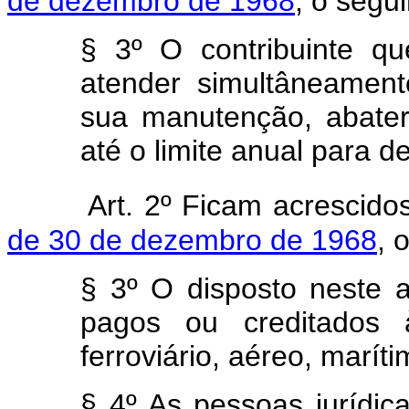
de dezembro de 1968
, o segu
§ 3º O contribuinte q
atender simultâneamen
sua manutenção, abater
até o limite anual para 
Art. 2º Ficam acrescid
de 30 de dezembro de 1968
, 
§ 3º O disposto neste a
pagos ou creditados 
ferroviário, aéreo, marítim
§ 4º As pessoas jurídi