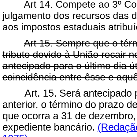
Art 14. Compete ao 3º Cons
julgamento dos recursos das de
aos impostos estaduais atribuí
Art 15. Sempre que o tér
tributo devido à União recair 
antecipado para o último dia ú
coincidência entre êsse e aquê
Art. 15. Será antecipado 
anterior, o término do prazo d
que ocorra a 31 de dezembro,
expediente bancário.
(Redação