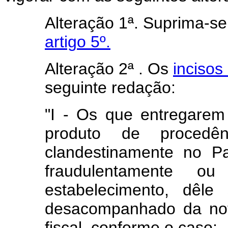
Alteração 1ª. Suprima-s
artigo 5º.
Alteração 2ª . Os
incisos 
seguinte redação:
"I - Os que entregare
produto de procedênc
clandestinamente no Pa
fraudulentamente 
estabelecimento, dêle
desacompanhado da not
fiscal, conforme o caso;