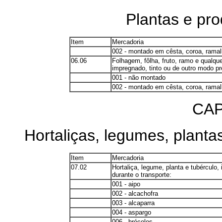
Plantas e pro
Item
Mercadoria
002 - montado em cêsta, coroa, rama
06.06
Folhagem, fôlha, fruto, ramo e qualque
impregnado, tinto ou de outro modo p
001 - não montado
002 - montado em cêsta, coroa, rama
CAP
Hortaliças, legumes, plantas
Item
Mercadoria
07.02
Hortaliça, legume, planta e tubérculo,
durante o transporte:
001 - aipo
002 - alcachofra
003 - alcaparra
004 - aspargo
006 - brócolos