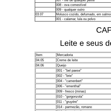
007 - filé de qualquer peixe
008 - ova comestível
009 - qualquer outro
03.07
Molusco cozido, defumado, em salmou
001 - calamar, lula ou polvo
CAP
Leite e seus d
Item
Mercadoria
04.05
Creme de leite
04.06
Queijo
001 - "bel paese"
002 - "brie"
004 - "camenbert"
006 - "ementhal"
009 - fresco (minas)
010 - "gorgonzola"
011 - "gruyére"
014 - parmezão, romano