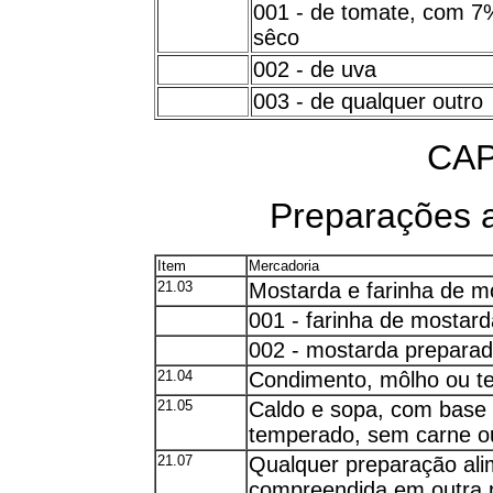
001 - de tomate, com 7%
sêco
002 - de uva
003 - de qualquer outro
CAP
Preparações a
Item
Mercadoria
21.03
Mostarda e farinha de m
001 - farinha de mostar
002 - mostarda prepara
21.04
Condimento, môlho ou t
21.05
Caldo e sopa, com base 
temperado, sem carne ou
21.07
Qualquer preparação ali
compreendida em outra p