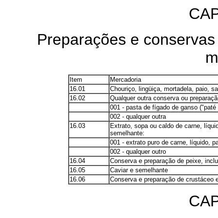
CAP
Preparações e conservas 
m
Item
Mercadoria
16.01
Chouriço, lingüiça, mortadela, paio, 
16.02
Qualquer outra conserva ou preparaçã
001 - pasta de fígado de ganso ("paté 
002 - qualquer outra
16.03
Extrato, sopa ou caldo de carne, líqu
semelhante:
001 - extrato puro de carne, líquido, p
002 - qualquer outro
16.04
Conserva e preparação de peixe, incl
16.05
Caviar e semelhante
16.06
Conserva e preparação de crustáceo e
CAP