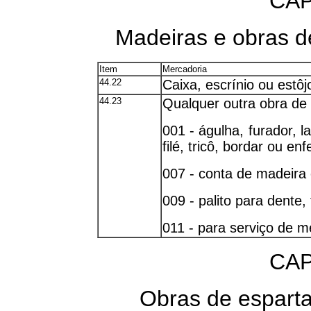
CAP
Madeiras e obras d
Item
Mercadoria
44.22
Caixa, escrínio ou estôj
44.23
Qualquer outra obra de
001 - águlha, furador, 
filé, tricô, bordar ou enf
007 - conta de madeira
009 - palito para dente
011 - para serviço de 
CAP
Obras de espartar