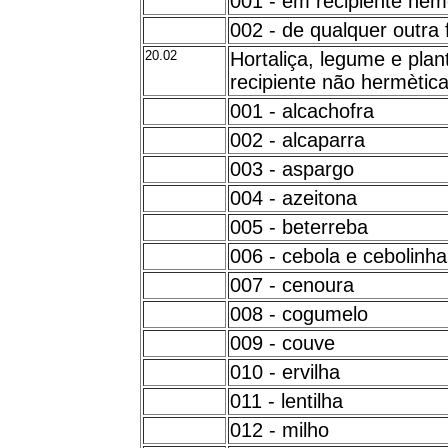
001 - em recipiente he
002 - de qualquer outra
20.02
Hortaliça, legume e pla
recipiente não hermètic
001 - alcachofra
002 - alcaparra
003 - aspargo
004 - azeitona
005 - beterreba
006 - cebola e cebolinha
007 - cenoura
008 - cogumelo
009 - couve
010 - ervilha
011 - lentilha
012 - milho