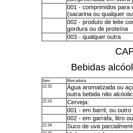
001 - comprimidos para 
(sacarina ou qualquer ou
002 - produto de leite co
gordura ou de proteína
003 - qualquer outra
CAP
Bebidas alcóol
Item
Mercadoria
22.02
Água aromatizada ou açuc
outra bebida não alcóoli
22.03
Cerveja:
001 - em barril, ou outro
002 - em garrafa, litro ou
22.04
Suco de uva parcialment