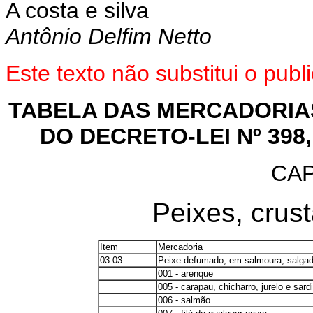
A costa e silva
Antônio Delfim Netto
Este texto não substitui o pu
TABELA DAS MERCADORIAS
DO DECRETO-LEI Nº 398
CAP
Peixes, crus
Item
Mercadoria
03.03
Peixe defumado, em salmoura, salgado,
001 - arenque
005 - carapau, chicharro, jurelo e sard
006 - salmão