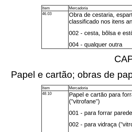
Item
Mercadoria
46.03
Obra de cestaria, espart
classificado nos itens an
002 - cesta, bôlsa e es
004 - qualquer outra
CAP
Papel e cartão; obras de pap
Item
Mercadoria
48.10
Papel e cartão para forr
("vitrofane")
001 - para forrar pared
002 - para vidraça ("vitr