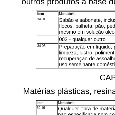
outros produtos à base d
Item
Mercadoria
34.01
Sabão e sabonete, inclus
flocos, palheta, pão, pe
mesmo em solução alcóo
002 - qualquer outro
34.06
Preparação em líquido, 
limpeza, lustro, polime
recuperação de assoalho
uso semelhante doméstico
CAP
Matérias plásticas, resin
Item
Mercadoria
39.16
Qualquer obra de matéria p
não especificada nem co