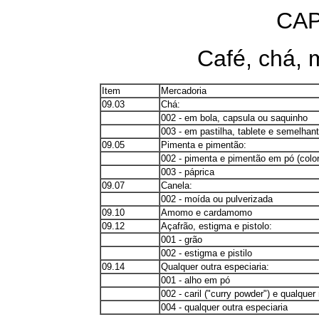
CAP
Café, chá, 
Item
Mercadoria
09.03
Chá:
002 - em bola, capsula ou saquinho
003 - em pastilha, tablete e semelhant
09.05
Pimenta e pimentão:
002 - pimenta e pimentão em pó (color
003 - páprica
09.07
Canela:
002 - moída ou pulverizada
09.10
Amomo e cardamomo
09.12
Açafrão, estigma e pistolo:
001 - grão
002 - estigma e pistilo
09.14
Qualquer outra especiaria:
001 - alho em pó
002 - caril ("curry powder") e qualquer
004 - qualquer outra especiaria