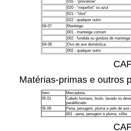
016 - "provolone"
020 - "roquefort" ou azul
021 - "tilsit"
022 - qualquer outro
04.07
Manteiga:
001 - manteiga comum
002 - fundida ou gordura de manteiga
04.08
Ovo de ave doméstica:
002 - qualquer outro
CAP
Matérias-primas e outros 
Item
Mercadoria
05.01
Cabelo humano, bruto, lavado ou des
paralêlizado.
05.09
Pena, penugem, pluma e pele de ave 
001 - pena, penugem e pluma, sôlta
CAP