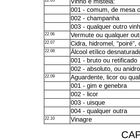
22.05
Vinho e mistela:
001 - comum, de mesa 
002 - champanha
003 - qualquer outro vi
22.06
Vermute ou qualquer outr
22.07
Cidra, hidromel, "poiré"
22.08
Álcool etílico desnaturad
001 - bruto ou retificado
002 - absoluto, ou anidro
22.09
Aguardente, licor ou qual
001 - gim e genebra
002 - licor
003 - uisque
004 - qualquer outra
22.10
Vinagre
CAP