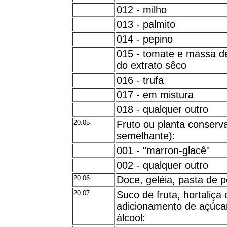
012 - milho
013 - palmito
014 - pepino
015 - tomate e massa d
do extrato sêco
016 - trufa
017 - em mistura
018 - qualquer outro
20.05
Fruto ou planta conserva
semelhante):
001 - "marron-glacê"
002 - qualquer outro
20.06
Doce, geléia, pasta de p
20.07
Suco de fruta, hortaliç
adicionamento de açúca
álcool: