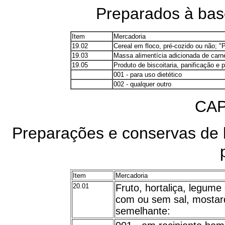
Preparados à base
Item
Mercadoria
19.02
Cereal em floco, pré-cozido ou não; "
19.03
Massa alimentícia adicionada de car
19.05
Produto de biscoitaria, panificação e p
001 - para uso dietético
002 - qualquer outro
CAP
Preparações e conservas de h
Item
Mercadoria
20.01
Fruto, hortaliça, legume
com ou sem sal, mostarda
semelhante: