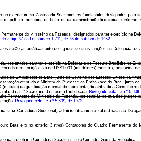
 no exterior ou na Contadoria Seccional, os funcionários designados para serv
r de política monetária ou fiscal ou da administração financeira, conforme
o Permanente do Ministério da Fazenda, designados para ter exercício na Del
º do artigo 37 da Lei número 1.711, de 28 de outubro de 1952.
onários serão automàticamente desligados de suas funções na Delegacia, dev
da, designados para ter exercício na Delegacia do Tesouro Brasileiro no Exte
ebendo a retribuição fixa de US$1.000 (mil dólares) mensais, acrescida das
buída
ao Embaixador do Brasil junto ao Govêrno dos Estados Unidos da Amé
resentação atribuída a Ministro de 2ª classe da Embaixada do Brasil junto 
 ½ (metade) da gratificação mensal de representação atribuída a Conselheir
o atribuída a 1º Secretário da mesma Embaixada.
Revogado pela Lei nº 5.809,
adro Permanente do Ministério da Fazenda, por ocasião de sua designação pa
eração.
Revogado pela Lei nº 5.809, de 1972
ionará uma Contadoria Seccional, administrativamente subordinada ao Dele
souro Brasileiro no exterior 3 (três) Contadores do Quadro Permanente do
ado para chefiar a Contadoria Seccional, pelo Contador-Geral da República.