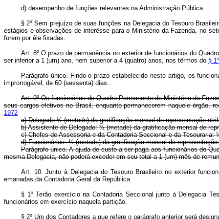
d) desempenho de funções relevantes na Administração Pública.
§ 2º Sem prejuízo de suas funções na Delegacia do Tesouro Brasileiro
estágios e observações de interêsse para o Ministério da Fazenda, no seto
forem por êle fixadas.
Art. 8º O prazo de permanência no exterior de funcionários do Quadr
ser inferior a 1 (um) ano, nem superior a 4 (quatro) anos, nos têrmos do
§ 1
Parágrafo único. Findo o prazo estabelecido neste artigo, os funci
improrrogável, de 60 (sessenta) dias.
Art. 9º Os funcionários do Quadro Permanente do Ministério da Fazen
seus cargos efetivos no Brasil, enquanto permanecerem naquele órgão, rec
1972
a) Delegado ½ (metade) da
gratificação mensal de representação atri
b) Assistente de Delegado: ½ (metade) da gratificação mensal de rep
c) Chefes de Assessoria e da Contadoria Seccional e da Tesouraria:
d) Funcionários: ½ (metade) da gratificação mensal de representaçã
Parágrafo único. A ajuda de custo a ser paga aos funcionários do Qu
mesma Delegacia, não poderá exceder em seu total a 1 (um) mês de remun
Art. 10. Junto à Delegacia do Tesouro Brasileiro no exterior func
emanadas da Contadoria Geral da República.
§ 1º Terão exercício na Contadoria Seccional junto à Delegacia Te
funcionários em exercício naquela partição.
§ 2º Um dos Contadores a que refere o parágrafo anterior será design