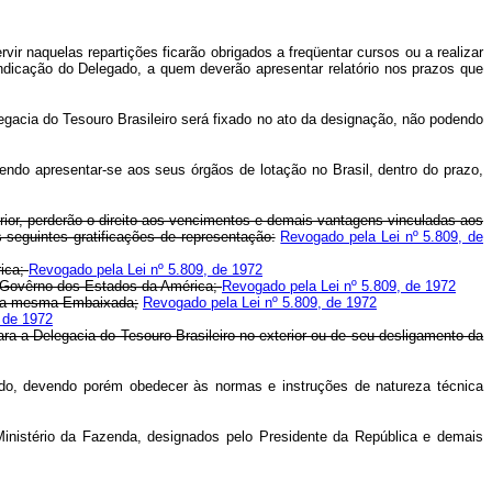
ir naquelas repartições ficarão obrigados a freqüentar cursos ou a realizar
 indicação do Delegado, a quem deverão apresentar relatório nos prazos que
egacia do Tesouro Brasileiro será fixado no ato da designação, não podendo
endo apresentar-se aos seus órgãos de lotação no Brasil, dentro do prazo,
rior, perderão o direito aos vencimentos e demais vantagens vinculadas aos
 seguintes gratificações de representação:
Revogado pela Lei nº 5.809, de
rica;
Revogado pela Lei nº 5.809, de 1972
ao Govêrno dos Estados da América;
Revogado pela Lei nº 5.809, de 1972
o da mesma Embaixada;
Revogado pela Lei nº 5.809, de 1972
 de 1972
ra a Delegacia do Tesouro Brasileiro no exterior ou de seu desligamento da
gado, devendo porém obedecer às normas e instruções de natureza técnica
 Ministério da Fazenda, designados pelo Presidente da República e demais