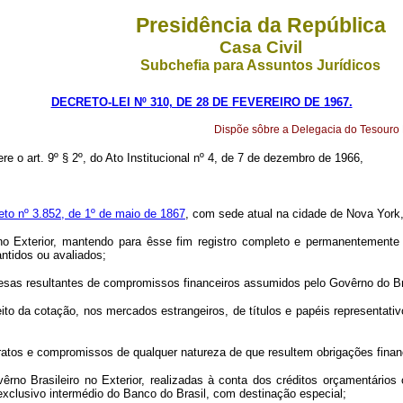
Presidência da República
Casa Civil
Subchefia para Assuntos Jurídicos
DECRETO-LEI Nº 310, DE 28 DE FEVEREIRO DE 1967.
Dispõe sôbre a Delegacia do Tesouro Br
re o art. 9º § 2º, do Ato Institucional nº 4, de 7 de dezembro de 1966,
eto nº 3.852, de 1º de maio de 1867
, com sede atual na cidade de Nova York
 no Exterior, mantendo para êsse fim registro completo e permanentemente
ntidos ou avaliados;
esas resultantes de compromissos financeiros assumidos pelo Govêrno do Bra
o da cotação, nos mercados estrangeiros, de títulos e papéis representativ
ntratos e compromissos de qualquer natureza de que resultem obrigações financ
rno Brasileiro no Exterior, realizadas à conta dos créditos orçamentários
xclusivo intermédio do Banco do Brasil, com destinação especial;