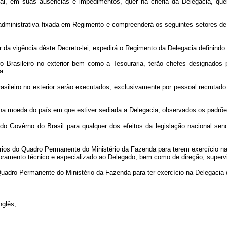
gal, em suas ausências e impedimentos, quer na chefia da Delegacia, que
ra administrativa fixada em Regimento e compreenderá os seguintes setores de
ar da vigência dêste Decreto-lei, expedirá o Regimento da Delegacia definind
o Brasileiro no exterior bem como a Tesouraria, terão chefes designados
a.
rasileiro no exterior serão executados, exclusivamente por pessoal recrutad
s na moeda do país em que estiver sediada a Delegacia, observados os padrõe
 Govêrno do Brasil para qualquer dos efeitos da legislação nacional sendo
rios do Quadro Permanente do Ministério da Fazenda para terem exercício na
ramento técnico e especializado ao Delegado, bem como de direção, supervis
uadro Permanente do Ministério da Fazenda para ter exercício na Delegacia do
nglês;