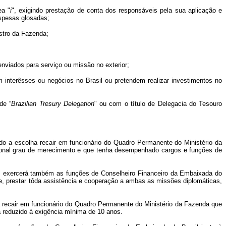
ea "
i
", exigindo prestação de conta dos responsáveis pela sua aplicação e
espesas glosadas;
istro da Fazenda;
enviados para serviço ou missão no exterior;
m interêsses ou negócios no Brasil ou pretendem realizar investimentos no
de “
Brazilian
Tresury
Delegation
" ou com o título de Delegacia do Tesouro
ndo a escolha recair em funcionário do Quadro Permanente do Ministério da
cional grau de merecimento e que tenha desempenhado cargos e funções de
al, exercerá também as funções de Conselheiro Financeiro da Embaixada do
e, prestar tôda assistência e cooperação a ambas as missões diplomáticas,
 recair em funcionário do Quadro Permanente do Ministério da Fazenda que
a reduzido à exigência mínima de 10 anos.