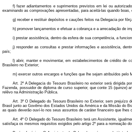
f) fazer adiantamentos e suprimentos previstos em lei ou autoriza
examinando as comprovações apresentadas, para aceitá-las quando boas, o
g) receber e restituir depósitos e cauções feitos na Delegacia por fô
h) promover lançamentos e efetuar a cobrança e a arrecadação de imp
i) prestar assistência, dentro da esfera de sua competência, a funci
j) responder as consultas e prestar informações e assistência, den
país;
l) abrir, manter e movimentar, em estabelecimentos de crédito de 
Brasileiro no Exterior;
m) exercer outros encargos e funções que lhe sejam atribuídos pelo 
Art. 2º A Delegacia do Tesouro Brasileiro no exterior será dirigid
Fazenda, possuidor de diploma de curso superior, que conte 15 (quinze)
relêvo na Administração Pública.
Art. 3º O Delegado do Tesouro Brasileiro no Exterior, sem prejuíz
Brasil junto ao Govêrno dos Estados Unidos da América e da Missão do Bra
as quais deverão ouví-lo nos seus assuntos de caráter financeiro que lhes 
Art. 4º O Delegado do Tesouro Brasileiro terá um Assistente, igual
satisfaça os mesmos requisitos exigidos pelo artigo 2º para a nomeação do