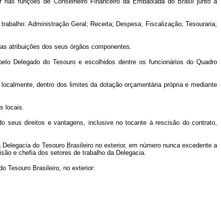
r nas funções de Conselheiro Financeiro da Embaixada do Brasil junto à
 trabalho: Administração Geral; Receita; Despesa; Fiscalização; Tesouraria;
o as atribuições dos seus órgãos componentes.
 pelo Delegado do Tesouro e escolhidos dentre os funcionários do Quadro
o localmente, dentro dos limites da dotação orçamentária própria e mediante
s locais.
 seus direitos e vantagens, inclusive no tocante à rescisão do contrato,
 Delegacia do Tesouro Brasileiro no exterior, em número nunca excedente a
ão e chefia dos setores de trabalho da Delegacia.
 Tesouro Brasileiro, no exterior: