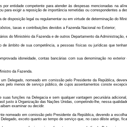
dos por entidade competente para atender às despesas mencionadas na alín
u para exigir a reposição de importância remetidas ou correspondentes a d
rça de disposição legal ou regulamentar ou em virtude de determinação do Min
ôstos, taxas e contribuições devidos a Fazenda Nacional no Exterior;
onários do Ministério da Fazenda e de outros Departamento da Administração, 
tro de âmbito de sua competência, a pessoas físicas ou jurídicas que tenha
comprovada idoneidade, contas bancárias com sua denominação no exterior 
Ministro da Fazenda.
a por um Delegado, nomeado em comissão pelo Presidente da República, deve
 anos pelo menos de serviço público, de cujos assentamentos conste excep
o de suas funções na Delegacia e sem qualquer vantagem pecuniária adicion
sil justo à Organização das Nações Unidas, competindo-lhe, nessa qualidad
caibam examinar ou decidir.
mente nomeado em comissão pelo Presidente da República, devendo a escolha
 Delegado, exceto quanto ao tempo de serviço que, no caso dêste artigo, fic