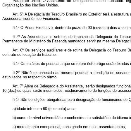
Parágrafo único. O Assistente do Delegado será seu substituto le
Organização das Nações Unidas.
Art. 5º A Delegacia do Tesouro Brasileiro no Exterior terá a estrutu
Assessoria Econômico-Financeira.
§ 1º O Poder Executivo, dentro do prazo de 90 (noventa) dias a cont
§ 2º As Assessorias e setores de trabalho da Delegacia do Tesour
Permanente do Ministério da Fazenda mandados servir na mesma Delegaci
Art. 6º Os serviços auxiliares e de rotina da Delegacia do Tesouro B
contrato de locação de trabalho.
§ 1º Os salários do pessoal a que se refere êste artigo serão fixado
§ 2º Não é reconhecida ao mesmo pessoal a condição de servidor do
estipulados no respectivo têrmo.
Art. 7º Além de Delegado e do Assistente, serão designados funcioná
10 (dez) os quais serão incumbidos, exclusivamente de funções de assesso
§ 1º São condições obrigatórias para designação de funcionários do Q
a) idade inferior a 60 (sessenta) anos;
b) curso de nível universitário e conhecimento satisfatório do idioma i
c) merecimento excepcional, consignado em seus assentamentos;