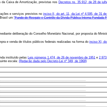
ões da Caixa de Amortização, previstas nos
Decretos ns. 35.912, de 28 de jul
rações e serviços previstos no
inciso II, do art. 11, da Lei nº 4.595, de 31 
o Brasil um
"Fundo de Resgate e Contrôle da Dívida Pública Interna Fundada F
 mediante deliberação do Conselho Monetário Nacional, por proposta do Minis
pra e venda de títulos públicos federais realizadas na forma do
inciso XI, d
nda instituído pelas
Leis números 1.474, de 26 de novembro de 1951
e
2.973
guinte escala:
(Redação dada pelo Decreto-Lei nº 349, de 1968)
........................................................................................
........................................................................................
........................................................................................
........................................................................................
........................................................................................
........................................................................................