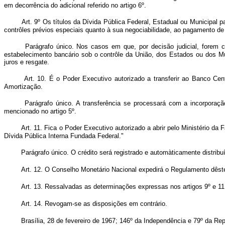
em decorrência do adicional referido no artigo 6º.
Art. 9º Os títulos da Dívida Pública Federal, Estadual ou Municipal
contrôles prévios especiais quanto à sua negociabilidade, ao pagamento de 
Parágrafo único. Nos casos em que, por decisão judicial, forem c
estabelecimento bancário sob o contrôle da União, dos Estados ou dos Mun
juros e resgate.
Art. 10. É o Poder Executivo autorizado a transferir ao Banco Cen
Amortização.
Parágrafo único. A transferência se processará com a incorporaçã
mencionado no artigo 5º.
Art. 11. Fica o Poder Executivo autorizado a abrir pelo Ministério d
Dívida Pública Interna Fundada Federal."
Parágrafo único. O crédito será registrado e automàticamente distribu
Art. 12. O Conselho Monetário Nacional expedirá o Regulamento dêste 
Art. 13. Ressalvadas as determinações expressas nos artigos 9º e 11
Art. 14. Revogam-se as disposições em contrário.
Brasília, 28 de fevereiro de 1967; 146º da Independência e 79º da Rep