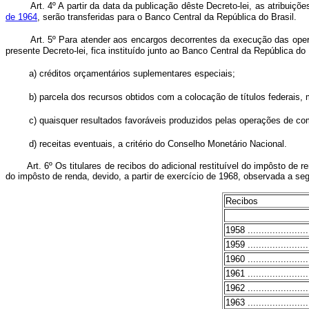
Art. 4º A partir da data da publicação dêste Decreto-lei, as atribuiç
de 1964
, serão transferidas para o Banco Central da República do Brasil.
Art. 5º Para atender aos encargos decorrentes da execução das ope
presente Decreto-lei, fica instituído junto ao Banco Central da República d
a) créditos orçamentários suplementares especiais;
b) parcela dos recursos obtidos com a colocação de títulos federais,
c) quaisquer resultados favoráveis produzidos pelas operações de com
d) receitas eventuais, a critério do Conselho Monetário Nacional.
Art. 6º Os titulares de recibos do adicional restituível do impôsto de re
do impôsto de renda, devido, a partir de exercício de 1968, observada a se
Recibos
1958 ........................
1959 ........................
1960 ........................
1961 ........................
1962 ........................
1963 ........................