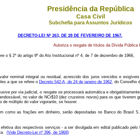
Presidência da República
Casa Civil
Subchefia para Assuntos Jurídicos
DECRETO-LEI Nº 263, DE 28 DE FEVEREIRO DE 1967.
Autoriza o resgate de títulos da Dívida Pública
re o § 2º do artigo 9º do Ato Institucional nº 4, de 7 de dezembro de 1966,
alor nominal integral ou residual, acrescido dos juros vencidos e exigívei
les a que se refere o
Decreto 542-A, de 24 de janeiro de 1962,
do Conselho de
lusive por via judicial, o resgate se processará automática e obrigatòriame
 endossável, no valor de NCr$10 (dez cruzeiros novos) para os que tiverem 
 de múltiplo do valor vigorante, se houver.
bem como as frações em dinheiro, serão depositadas no Banco do Brasil 
efetiva dos respectivos serviços - a ser divulgada em edital publicado pelo 
ita.
(Vide Decreto-Lei nº 396, de 1968)