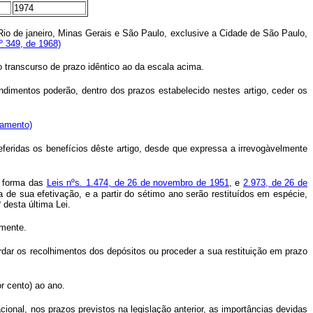
1974
io de janeiro, Minas Gerais e São Paulo, exclusive a Cidade de São Paulo,
º 349, de 1968)
o transcurso de prazo idêntico ao da escala acima.
ndimentos poderão, dentro dos prazos estabelecido nestes artigo, ceder os
lamento)
feridas os benefícios dêste artigo, desde que expressa a irrevogàvelmente
a forma das
Leis nºs. 1.474, de 26 de novembro de 1951
, e
2.973, de 26 de
de sua efetivação, e a partir do sétimo ano serão restituídos em espécie,
desta última Lei.
lmente.
ar os recolhimentos dos depósitos ou proceder a sua restituição em prazo
or cento) ao ano.
onal, nos prazos previstos na legislação anterior, as importâncias devidas