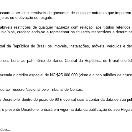
 passam a ser insusceptíveis de gravames de qualquer natureza que importem
juros ou efetivação do resgate.
abíveis restrições de qualquer natureza com relação, aos títulos referid
icípios, credenciando-se a representar os titulares respectivos e determi
tral da República do Brasil os imóveis, instalações, móveis, veículos e d
o dos bens ao patrimônio do Banco Central da República do Brasil e crédi
a Fazenda o crédito especial de NCr$25.000.000 (vinte e cinco milhões de cruz
ído ao Tesouro Nacional pelo Tribunal de Contas.
Decreto-lei dentro do prazo de 90 (noventa) dias a contar da data de sua pu
, o presente Decreto-lei entrará em vigor na data da publicação do seu Regu
ública.