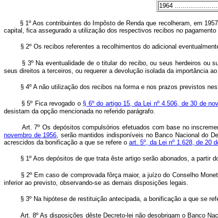
1964 ........................
§ 1º Aos contribuintes do Impôsto de Renda que recolheram, em 1957, o ad
capital, fica assegurado a utilização dos respectivos recibos no pagament
§ 2º Os recibos referentes a recolhimentos do adicional eventualment
§ 3º Na eventualidade de o titular do recibo, ou seus herdeiros ou
seus direitos a terceiros, ou requerer a devolução isolada da importância a
§ 4º A não utilização dos recibos na forma e nos prazos previstos nest
§ 5º Fica revogado o
§ 6º do artigo 15, da Lei nº 4.506, de 30 de n
desistam da opção mencionada no referido parágrafo.
Art. 7º Os depósitos compulsórios efetuados com base no inscreme
novembro de 1956
, serão mantidos indisponíveis no Banco Nacional do De
acrescidos da bonificação a que se refere o
art. 5º, da Lei nº 1.628, de 20 
§ 1º Aos depósitos de que trata êste artigo serão abonados, a partir 
§ 2º Em caso de comprovada fôrça maior, a juízo do Conselho Monetá
inferior ao previsto, observando-se as demais disposições legais.
§ 3º Na hipótese de restituição antecipada, a bonificação a que se re
Art. 8º As disposições dêste Decreto-lei não desobrigam o Banco Nac