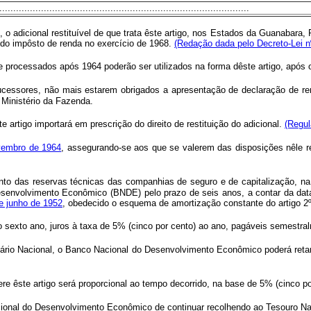
........................................................................................
icional restituível de que trata êste artigo, nos Estados da Guanabara, R
o do impôsto de renda no exercício de 1968.
(Redação dada pelo Decreto-Lei n
e processados após 1964 poderão ser utilizados na forma dêste artigo, após 
 sucessores, não mais estarem obrigados a apresentação de declaração de re
o Ministério da Fazenda.
e artigo importará em prescrição do direito de restituição do adicional.
(Regu
ovembro de 1964
, assegurando-se aos que se valerem das disposições nêle re
nto das reservas técnicas das companhias de seguro e de capitalização, n
senvolvimento Econômico (BNDE) pelo prazo de seis anos, a contar da data 
de junho de 1952
, obedecido o esquema de amortização constante do artigo 2º 
do sexto ano, juros à taxa de 5% (cinco por cento) ao ano, pagáveis semestra
rio Nacional, o Banco Nacional do Desenvolvimento Econômico poderá retard
fere êste artigo será proporcional ao tempo decorrido, na base de 5% (cinco p
ional do Desenvolvimento Econômico de continuar recolhendo ao Tesouro Naci