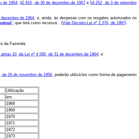
ho de 1954
,
42.915, de 30 de dezembro de 1957
e
54.252, de 3 de setembro
de dezembro de 1964
, e, ainda, às despesas com os resgates autorizados no
ederal"
, que terá como recursos:
(Vide Decreto-Lei nº 2.376, de 1987)
tro da Fazenda;
o artigo 10, da Lei nº 4.595, de 31 de dezembro de 1964
; e
, de 26 de novembro de 1956
, poderão utilizá-los como forma de pagamento
Utilização
em:
1968
1969
1970
1971
1972
1973