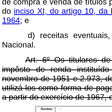
de compra e venda de títulos p
do
inciso XI, do artigo 10, d
1964
; e
d) receitas eventuais
Nacional.
Art. 6º Os titulares de
impôsto de renda instituíd
novembro de 1951 e 2.973, d
utilizá-los como forma de pa
a partir do exercício de 1967,
Recibos