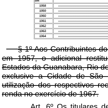
em
1958
...................................................
1959
...................................................
1960
...................................................
1961
...................................................
1962
...................................................
1963
...................................................
1964
...................................................
§ 1º Aos Contribuintes d
em 1957, o adicional restitu
Estados da Guanabara, Rio de
exclusive a Cidade de São P
utilização dos respectivos 
renda no exercício de 1967.
Art. 6º Os titulares d