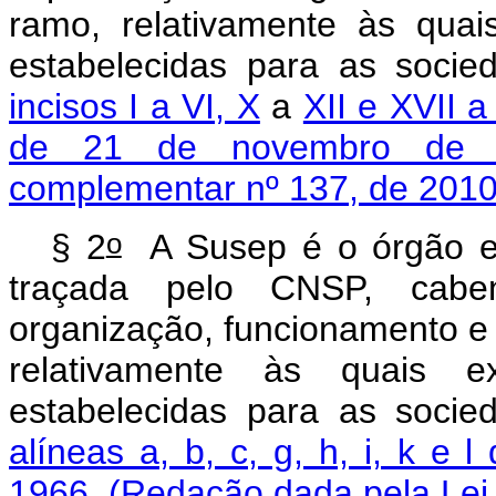
ramo, relativamente às quais
estabelecidas para as soci
incisos I a VI, X
a
XII e XVII a
de 21 de novembro de 
complementar nº 137, de 2010
o
§ 2
A Susep é o órgão exe
traçada pelo CNSP, cabendo
organização, funcionamento e
relativamente às quais ex
estabelecidas para as soci
alíneas a, b, c, g, h, i, k e 
1966
.
(Redação dada pela Lei