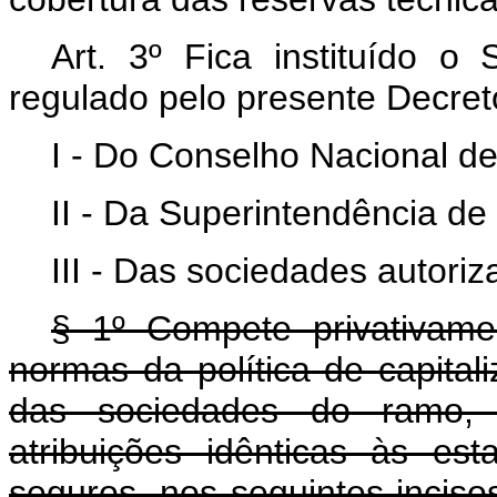
Art. 3º Fica instituído o 
regulado pelo presente Decreto
I - Do Conselho Nacional d
II - Da Superintendência d
III - Das sociedades autori
§ 1º Compete privativame
normas da política de capita
das sociedades do ramo, r
atribuições idênticas às es
seguros, nos seguintes incis