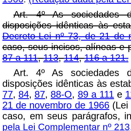
Art. 4º As sociedades d
disposições idênticas às est
Decreto-Lei nº 73, de 21 de
caso, seus incisos, alíneas e
87 a 111
,
113
,
114
,
116 a 121.
Art. 4º As sociedades d
disposições idênticas às est
77
,
84
,
87
,
88-O
,
89 a 111
e
1
21 de novembro de 1966
(Lei
caso, em seus parágrafos, 
pela Lei Complementar nº 213