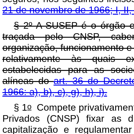
21 de novembro de 1966; I, II, III
§ 2º A SUSEP é o órgão exe
traçada pelo CNSP, cabendo
organização, funcionamento e
relativamente às quais ex
estabelecidas para as soci
alíneas do
art. 36 do Decre
1966: a), b), c), g), h), i).
o
§ 1
Compete privativament
Privados (CNSP) fixar as d
capitalização e regulament