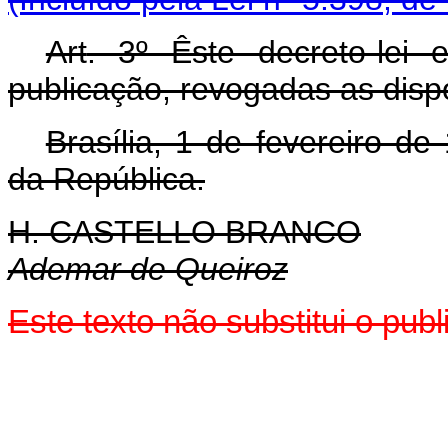
Art
. 3º Êste decreto-lei
publicação, revogadas as disp
Brasília, 1 de fevereiro d
da República.
H. CASTELLO BRANCO
Ademar de Queiroz
Este texto não substitui o pu