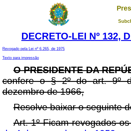
Pres
Subch
DECRETO-LEI Nº 132, D
Revogado pela Lei nº 6.265, de 1975
Texto para impressão
O PRESIDENTE DA REPÚ
confere o § 2º do art. 9º d
dezembro de 1966,
Resolve baixar o seguinte de
Art
. 1º Ficam revogados o