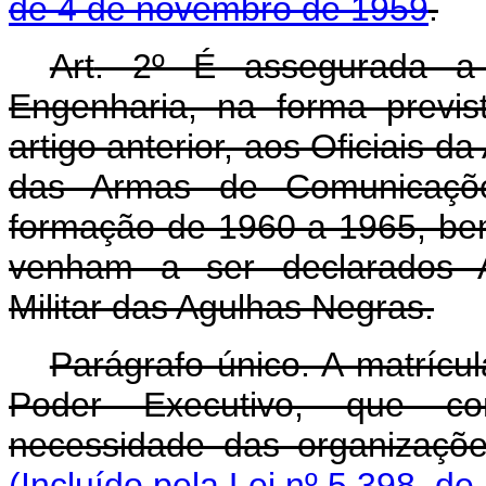
de 4 de novembro de 1959
.
Art
. 2º É assegurada a m
Engenharia, na forma previs
artigo anterior, aos Oficiais d
das Armas de Comunicaçõ
formação de 1960 a 1965, b
venham a ser declarados As
Militar das Agulhas Negras.
Parágrafo único. A matrícul
Poder Executivo, que con
necessidade das organizações
(Incluído pela Lei nº 5.398, de