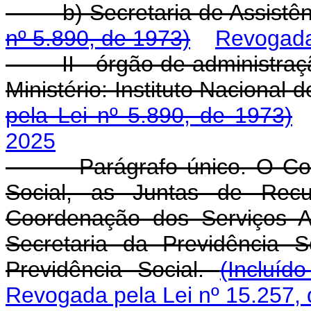
b) Secretaria de Assistênc
nº 5.890, de 1973)
Revogada 
II - órgão de administraçã
Ministério: Instituto Nacional 
pela Lei nº 5.890, de 1973)
2025
Parágrafo único. O Conse
Social, as Juntas de Recu
Coordenação dos Serviços At
Secretaria da Previdência S
Previdência Social.
(Incluíd
Revogada pela Lei nº 15.257,