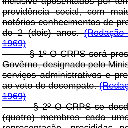
inclusive aposentados por te
previdência social, com ma
notórios conhecimentos de pr
de 2 (dois) anos.
(Redação 
1969)
§ 1º O CRPS será presidid
Govêrno, designado pelo Minist
serviços administrativos e pr
ao voto de desempate.
(Redaç
1969)
§ 2º O CRPS se desdobra
(quatro) membros cada uma,
representação, presididas 