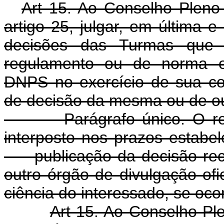
Art 15. Ao Conselho Pleno
artigo 25, julgar, em última e 
decisões das Turmas que in
regulamento ou de norma ex
DNPS no exercício de sua co
de decisão da mesma ou de ou
Parágrafo único. O recur
interposto nos prazos estabel
publicação da decisão rec
outro órgão de divulgação ofi
ciência do interessado, se ocor
Art 15. Ao Conselho Pl