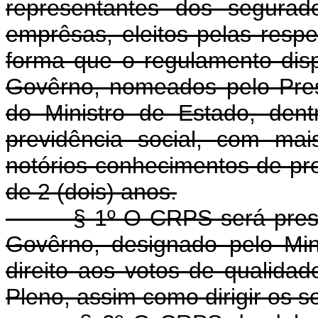
representantes dos segurad
emprêsas, eleitos pelas resp
forma que o regulamento disp
Govêrno, nomeados pelo Pres
do Ministro de Estado, dent
previdência social, com ma
notórios conhecimentos de pr
de 2 (dois) anos.
§ 1º O CRPS será presidid
Govêrno, designado pelo Min
direito aos votos de qualida
Pleno, assim como dirigir os s