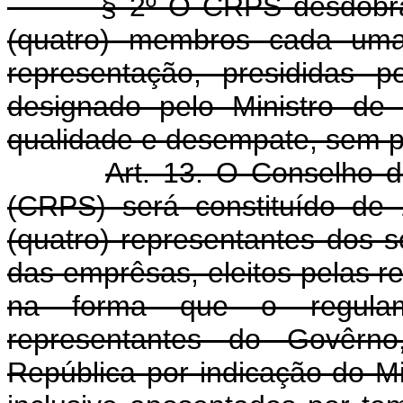
§ 2º O CRPS desdobrar-se
(quatro) membros cada uma,
representação, presididas 
designado pelo Ministro de
qualidade e desempate, sem pr
Art. 13. O Conselho d
(CRPS) será constituído de
(quatro) representantes dos s
das emprêsas, eleitos pelas r
na forma que o regulam
representantes do Govêrn
República por indicação do Mi