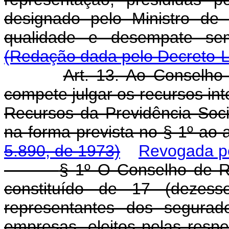
designado pelo Ministro de
qualidade e desempate sem
(Redação dada pelo Decreto-L
Art. 13. Ao Conselho
compete julgar os recursos in
Recursos da Previdência Soci
na forma prevista no § 1º ao 
5.890, de 1973)
Revogada pe
§ 1º O Conselho de R
constituído de 17 (dezess
representantes dos segurad
empresas, eleitos pelas resp