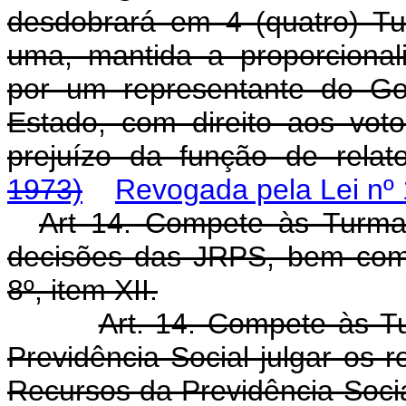
desdobrará em 4 (quatro) T
uma, mantida a proporcional
por um representante do Go
Estado, com direito aos vo
prejuízo da função de relat
1973)
Revogada pela Lei nº
Art 14. Compete às Turma
decisões das JRPS, bem como
8º, item XII.
Art. 14. Compete às 
Previdência Social julgar os 
Recursos da Previdência Soci