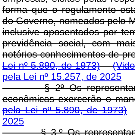
forma que o regulamento esta
do Governo, nomeados pelo Min
inclusive aposentados por te
previdência social, com ma
notórios conhecimentos de pre
Lei nº 5.890, de 1973)
(Vide
pela Lei nº 15.257, de 2025
§ 2º Os representantes d
econômicas exercerão o man
pela Lei nº 5.890, de 1973)
2025
§ 3.º Os representante