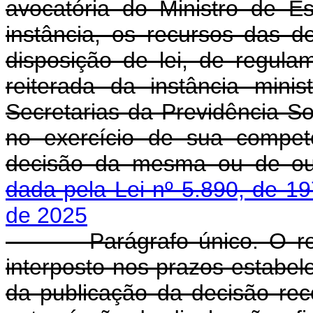
avocatória do Ministro de Est
instância, os recursos das d
disposição de lei, de regula
reiterada da instância mini
Secretarias da Previdência So
no exercício de sua compet
decisão da mesma ou de ou
dada pela Lei nº 5.890, de 19
de 2025
Parágrafo único. O recur
interposto nos prazos estabele
da publicação da decisão rec