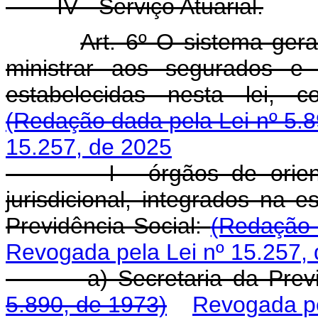
IV - Serviço Atuarial.
Art. 6º O sistema gera
ministrar aos segurados e
estabelecidas nesta lei, c
(Redação dada pela Lei nº 5.8
15.257, de 2025
I - órgãos de orientação
jurisdicional, integrados na e
Previdência Social:
(Redação 
Revogada pela Lei nº 15.257,
a) Secretaria da Previd
5.890, de 1973)
Revogada pe