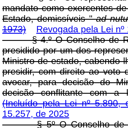
mandato como exercentes de 
Estado, demissíveis "
ad nu
1973)
Revogada pela Lei nº
§ 4.º
O Conselho de Re
presidido por um dos represe
Ministro de estado, cabendo-lhe
presidir, com direito ao vot
avocar, para decisão do Mi
decisão conflitante com a l
(Incluído pela Lei nº 5.890,
15.257, de 2025
§ 5º O Conselho de Recu