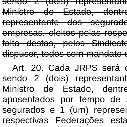
sendo 2 (dois) representan
Ministro de Estado, dent
representante dos segura
empresas, eleitos pelas resp
falta destas, pelos Sindic
dispuser, todos com mandato d
Art. 20. Cada JRPS será c
sendo 2 (dois) representan
Ministro de Estado, dentr
aposentados por tempo de s
segurados e 1 (um) represen
respectivas Federações est