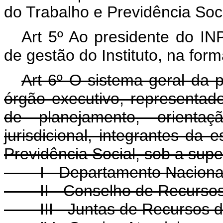
do Trabalho e Previdência Soci
Art 5º Ao presidente do INP
de gestão do Instituto, na for
Art 6º O sistema geral da p
órgão executivo, representad
de planejamento, orientaç
jurisdicional, integrantes da 
Previdência Social, sob a supe
I - Departamento Nacional d
II - Conselho de Recursos d
III - Juntas de Recursos da