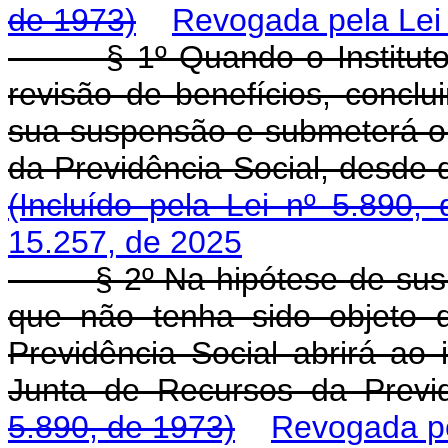
de 1973)
Revogada pela Lei 
§ 1º Quando o Instituto Na
revisão de benefícios, conclu
sua suspensão e submeterá o
da Previdência Social, desde q
(Incluído pela Lei nº 5.890,
15.257, de 2025
§ 2º Na hipótese de suspen
que não tenha sido objeto d
Previdência Social abrirá ao
Junta de Recursos da Previ
5.890, de 1973)
Revogada pe