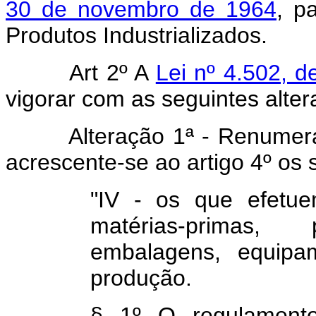
30 de novembro de 1964
, p
Produtos Industrializad
Art 2º A
Lei nº 4.502, 
vigorar com as seguintes alter
Alteração 1ª - Renumerado 
acrescente-se ao artigo 4º os 
"IV - os que efetu
matérias-primas, p
embalagens, equipa
produção.
§ 1º O regulamento 