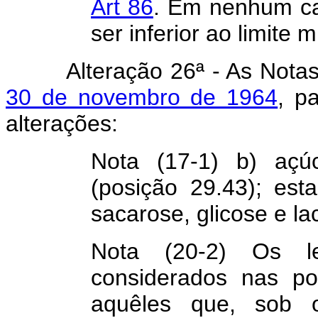
Art 86
. Em nenhum ca
ser inferior ao limite 
Alteração 26ª - As Nota
30 de novembro de 1964
, p
alterações:
Nota (17-1) b) açú
(posição 29.43); est
sacarose, glicose e l
Nota (20-2) Os l
considerados nas po
aquêles que, sob o