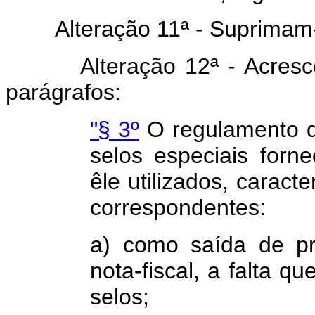
Alteração 11ª - Suprimam
Alteração 12ª - Acres
parágrafos:
"§ 3º
O regulamento di
selos especiais forne
êle utilizados, caract
correspondentes:
a) como saída de p
nota-fiscal, a falta q
selos;