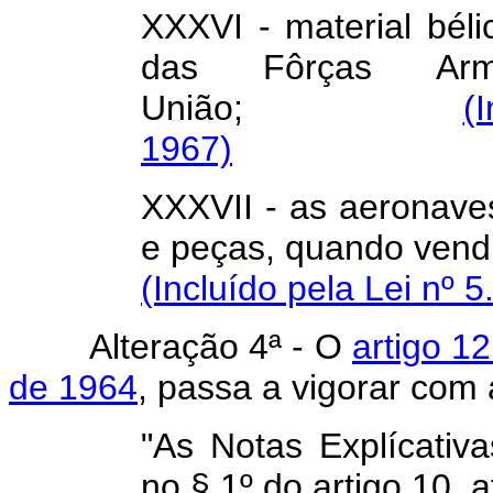
XXXVI - material béli
das Fôrças Ar
União;
(
1967)
XXXVII - as aeronaves
e peças, quand
(Incluído pela Lei nº 
Alteração 4ª - O
artigo 1
de 1964
, passa a vigorar com
"As Notas Explícativ
no § 1º do artigo 10, 