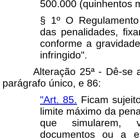
500.000 (quinhentos m
§ 1º O Regulamento 
das penalidades, fix
conforme a gravidade 
infringido".
Alteração 25ª - Dê-se a se
parágrafo único, e 86:
"Art. 85.
Ficam sujeit
limite máximo da pena 
que simularem, vi
documentos ou a esc