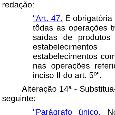
redação:
"Art. 47.
É obrigatória
tôdas as operações t
saídas de produtos 
estabelecimento
estabelecimentos come
nas operações refer
inciso II do art. 5º".
Alteração 14ª - Substitua-se
seguinte:
"Parágrafo único.
No 