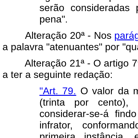
serão consideradas 
pena".
Alteração 20ª - Nos
parág
a palavra "atenuantes" por "qual
Alteração 21ª - O artigo 79
a ter a seguinte redação:
"Art. 79.
O valor da m
(trinta por cento),
considerar-se-á find
infrator, conforma
primeira instância,