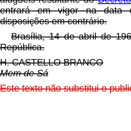
entrará em vigor na data 
disposições em contrário.
Brasília, 14 de abril de 1
República.
H. CASTELLO BRANCO
Mem de Sá
Este texto não substitui o pu