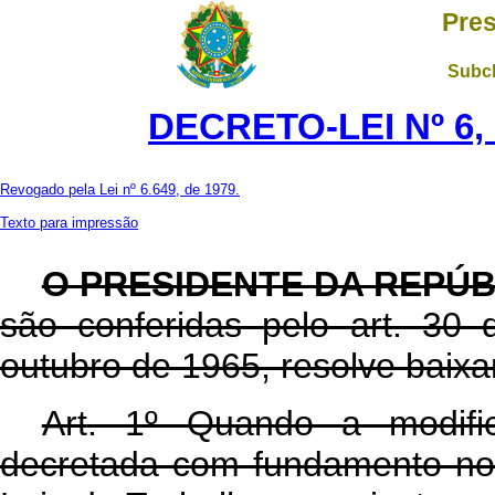
Pres
Subch
DECRETO-LEI Nº 6, 
Revogado pela Lei nº 6.649, de 1979.
Texto para impressão
O PRESIDENTE DA REPÚB
são conferidas pelo art. 30 
outubro de 1965, resolve baixar
Art
. 1º Quando a modific
decretada com fundamento no 