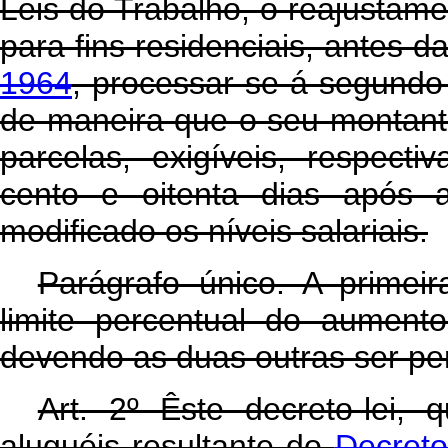
Leis do Trabalho, o reajustam
para fins residenciais, antes d
1964
, processar-se-á segundo 
de maneira que o seu montante
parcelas, exigíveis, respect
cento e oitenta dias após 
modificado os níveis salariais.
Parágrafo único. A primei
limite percentual do aument
devendo as duas outras ser pe
Art
. 2º Êste decreto-lei,
aluguéis resultante do
Decreto