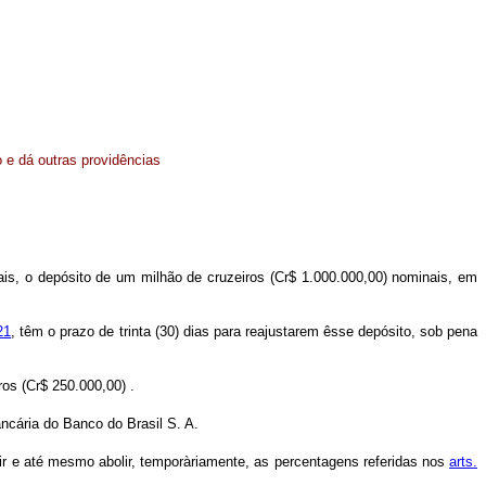
 e dá outras providências
is, o depósito de um milhão de cruzeiros (Cr$ 1.000.000,00) nominais, em
21
, têm o prazo de trinta (30) dias para reajustarem êsse depósito, sob pena
os (Cr$ 250.000,00) .
ncária do Banco do Brasil S. A.
ir e até mesmo abolir, temporàriamente, as percentagens referidas nos
arts.