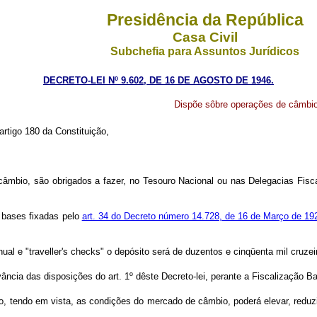
Presidência da República
Casa Civil
Subchefia para Assuntos Jurídicos
DECRETO-LEI Nº 9.602, DE 16 DE AGOSTO DE 1946.
Dispõe sôbre operações de câmbio
artigo 180 da Constituição,
âmbio, são obrigados a fazer, no Tesouro Nacional ou nas Delegacias Fisca
s bases fixadas pelo
art. 34 do Decreto número 14.728, de 16 de Março de 19
l e "traveller's checks" o depósito será de duzentos e cinqüenta mil cruzeir
ncia das disposições do art. 1º dêste Decreto-lei, perante a Fiscalização Ba
ão, tendo em vista, as condições do mercado de câmbio, poderá elevar, reduz