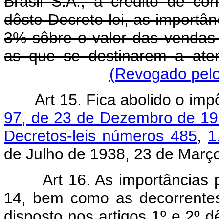
Brasil S.A., a crédito de co
dêste Decreto-lei, as importâ
3% sôbre o valor das vendas 
as que se destinarem a ate
(Revogado pelo
Art 15. Fica abolido o im
97, de 23 de Dezembro de 1
Decretos-leis números 485
,
1
de Julho de 1938, 23 de Març
Art 16. As importâncias 
14, bem como as decorrente
disposto nos artigos 1º e 2º d