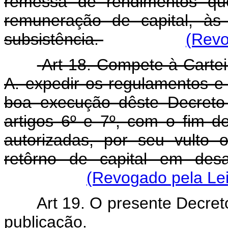
remessa de rendimentos qu
remuneração de capital, às
subsistência.
(Revo
Art 18. Compete à Carte
A. expedir os regulamentos e
boa execução dêste Decreto-
artigos 6º e 7º, com o fim de
autorizadas, por seu vulto 
retôrno de capital em des
(Revogado pela Lei
Art 19. O presente Decret
publicação.