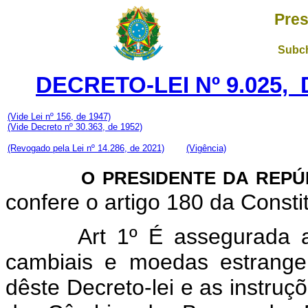
Pres
Subch
DECRETO-LEI Nº 9.025, 
(Vide Lei nº 156, de 1947)
(V
ide Decreto nº 30.363, de 1952)
(Revogado pela Lei nº 14.286, de 2021)
(Vigência)
O PRESIDENTE DA REPÚ
confere o artigo 180 da Consti
Art 1º É assegurada 
cambiais e moedas estrange
dêste Decreto-lei e as instruç