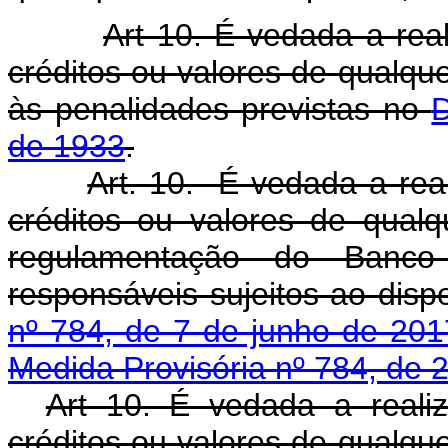
Art 10. É vedada a re
créditos ou valores de qualque
às penalidades previstas no
D
de 1933
.
Art. 10. É vedada a re
créditos ou valores de qua
regulamentação do Banco 
responsáveis sujeitos ao dis
nº 784, de 7 de junho de 201
Medida Provisória nº 784, de 
Art 10. É vedada a real
créditos ou valores de qualque