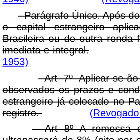
Parágrafo Único. Após do
o capital estrangeiro apli
Brasileira ou de outra renda f
imediata e integral.
1953)
Art 7º Aplicar-se-ã
observados os prazos e condi
estrangeiro já colocado no P
registro.
(Revogado 
Art 8º A remessa d