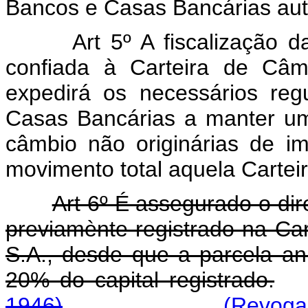
Bancos e Casas Bancárias aut
Art 5º A fiscalização 
confiada à Carteira de Câm
expedirá os necessários re
Casas Bancárias a manter um
câmbio não originárias de i
movimento total aquela Carteir
Art 6º É assegurado o dire
previamènte registrado na Ca
S.A., desde que a parcela an
20% do capital registrado.
1946)
(Revogad