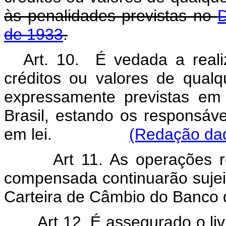
às penalidades previstas no
D
de 1933
.
Art. 10. É vedada a real
créditos ou valores de qualq
expressamente previstas em
Brasil, estando os responsáve
em lei.
(Redação dad
Art 11. As operações 
compensada continuarão sujei
Carteira de Câmbio do Banco d
Art 12. É assegurado o l