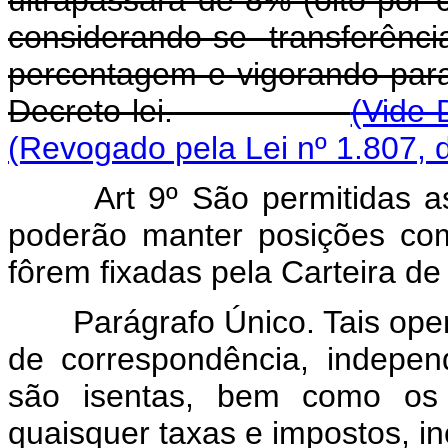
ultrapassará de 8% (oito por c
considerando-se transferên
percentagem e vigorando para
Decreto-lei.
(Vide 
(Revogado pela Lei nº 1.807, 
Art 9º São permitidas 
poderão manter posições co
fôrem fixadas pela Carteira de
Parágrafo Único. Tais ope
de correspondência, indepen
são isentas, bem como os 
quaisquer taxas e impostos, in