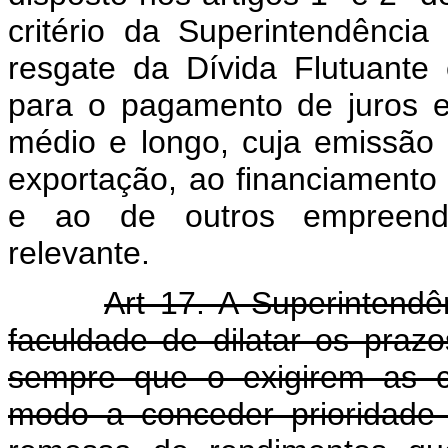
critério da Superintendênci
resgate da Dívida Flutuante 
para o pagamento de juros e
médio e longo, cuja emissão 
exportação, ao financiament
e ao de outros empreendi
relevante.
Art 17. A Superintend
faculdade de dilatar os prazo
sempre que o exigirem as c
modo a conceder prioridade