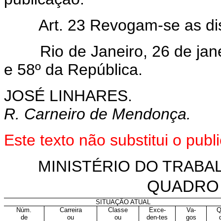
Art. 23 Revogam-se as di
Rio de Janeiro, 26 de janei
e 58º da República.
JOSÉ LINHARES.
R. Carneiro de Mendonça.
Este texto não substitui o pu
MINISTÉRIO DO TRABA
QUADRO
SITUAÇÃO ATUAL
Núm.
Carreira
Classe
Exce-
Va-
Q
de
ou
ou
den-tes
gos