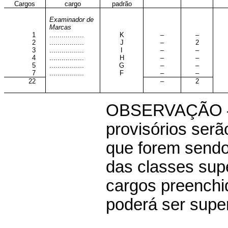
Cargos
cargo
padrão
Examinador de
Marcas
1
.................
K
–
–
2
.................
J
–
2
3
.................
I
–
–
4
.................
H
–
–
5
.................
G
–
–
7
.................
F
–
–
22
–
2
OBSERVAÇÃO –
provisórios ser
que forem sendo
das classes supe
cargos preenchi
poderá ser super