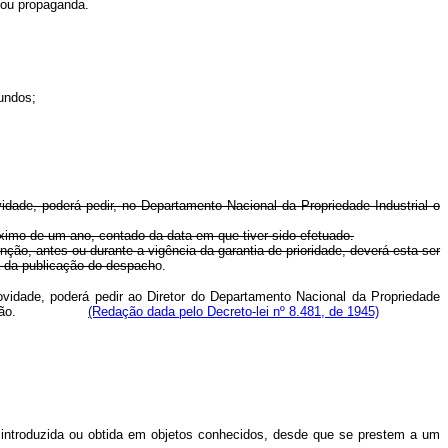
 ou propaganda.
undos;
vidade, poderá pedir, no Departamento Nacional da Propriedade Industrial o
áximo de um ano, contado da data em que tiver sido efetuado.
nção, antes ou durante a vigência da garantia de prioridade, deverá esta ser
a da publicação do despach
o.
novidade, poderá pedir ao Diretor do Departamento Nacional da Propriedade
s de invenção.
(Redação dada pelo Decreto-lei nº 8.481, de 1945)
a introduzida ou obtida em objetos conhecidos, desde que se prestem a um