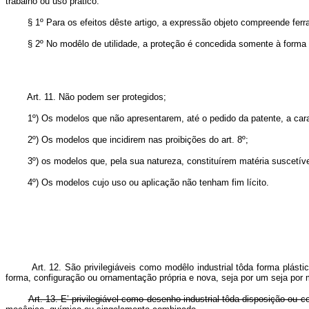
trabalho ou uso prático.
§ 1º Para os efeitos dêste artigo, a expressão objeto compreende ferrame
§ 2º No modêlo de utilidade, a proteção é concedida somente à forma ou d
Art. 11. Não podem ser protegidos;
1º) Os modelos que não apresentarem, até o pedido da patente, a caracter
2º) Os modelos que incidirem nas proibições do art. 8º;
3º) os modelos que, pela sua natureza, constituírem matéria suscetível 
4º) Os modelos cujo uso ou aplicação não tenham fim lícito.
Art. 12. São privilegiáveis como modêlo industrial tôda forma plást
forma, configuração ou ornamentação própria e nova, seja por um seja por m
Art. 13. E’ privilegiável como desenho industrial tôda disposição ou 