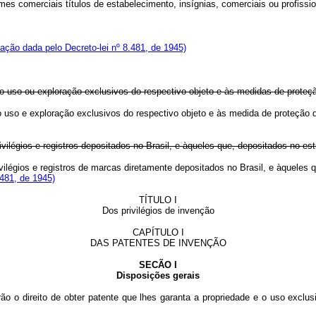
comerciais títulos de estabelecimento, insígnias, comerciais ou profissio
ação dada pelo Decreto-lei nº 8.481, de 1945)
ao uso ou exploração exclusivos do respectivo objeto e às medidas de proteçã
ao uso e exploração exclusivos do respectivo objeto e às medida de proteção 
ivilégios e registros depositados no Brasil, e àqueles que, depositados no 
vilégios e registros de marcas diretamente depositados no Brasil, e àquele
.481, de 1945)
TÍTULO I
Dos privilégios de invenção
CAPÍTULO I
DAS PATENTES DE INVENÇÃO
SECÃO I
Disposições gerais
 terão o direito de obter patente que lhes garanta a propriedade e o uso ex