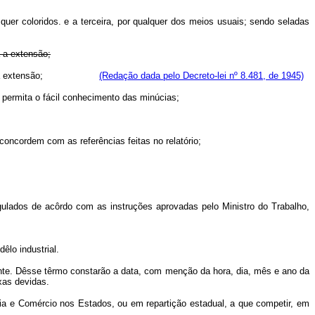
uer coloridos. e a terceira, por qualquer dos meios usuais; sendo seladas
 a extensão;
tros em tôda extensão;
(Redação dada pelo Decreto-lei nº 8.481, de 1945)
permita o fácil conhecimento das minúcias;
ncordem com as referências feitas no relatório;
egulados de acôrdo com as instruções aprovadas pelo Ministro do Trabalho,
lo industrial.
tente. Dêsse têrmo constarão a data, com menção da hora, dia, mês e ano da
xas devidas.
tria e Comércio nos Estados, ou em repartição estadual, a que competir, em