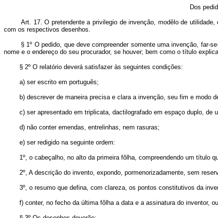
Dos pedid
Art. 17. O pretendente a privilegio de invenção, modêlo de utilidade
com os respectivos desenhos.
§ 1º O pedido, que deve compreender somente uma invenção, far-se-à em 
nome e o endereço do seu procurador, se houver; bem como o título explica
§ 2º O relatório deverá satisfazer às seguintes condições:
a) ser escrito em português;
b) descrever de maneira precisa e clara a invenção, seu fim e modo de
c) ser apresentado em triplicata, dactilografado em espaço duplo, de um 
d) não conter emendas, entrelinhas, nem rasuras;
e) ser redigido na seguinte ordem:
1º, o cabeçalho, no alto da primeira fôlha, compreendendo um título que
2º, A descrição do invento, expondo, pormenorizadamente, sem reservas
3º, o resumo que defina, com clareza, os pontos constitutivos da invenção
f) conter, no fecho da última fôlha a data e a assinatura do inventor, ou
§ 3º Os desenhos deverão: