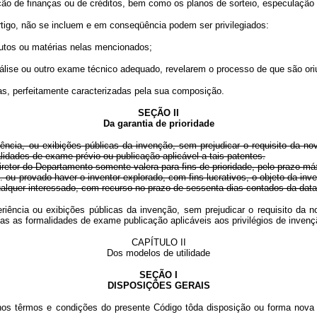
 de finanças ou de créditos, bem como os planos de sorteio, especulação
igo, não se incluem e em conseqüência podem ser privilegiados:
tos ou matérias nelas mencionados;
ise ou outro exame técnico adequado, revelarem o processo de que são ori
s, perfeitamente caracterizadas pela sua composição.
SEÇÃO II
Da garantia de prioridade
iência, ou exibições públicas da invenção, sem prejudicar o requisito da no
lidades de exame prévio ou publicação aplicável a tais patentes.
Diretor do Departamento somente valera para fins de prioridade, pelo prazo m
 ou provado haver o inventor explorado, com fins lucrativos, o objeto da inve
qualquer interessado, com recurso no prazo de sessenta dias contados da dat
periência ou exibições públicas da invenção, sem prejudicar o requisito da 
spensadas as formalidades de exame publicação aplicáveis aos privilégio
CAPÍTULO II
Dos modelos de utilidade
SEÇÃO I
DISPOSIÇÕES GERAIS
o, nos têrmos e condições do presente Código tôda disposição ou forma nov