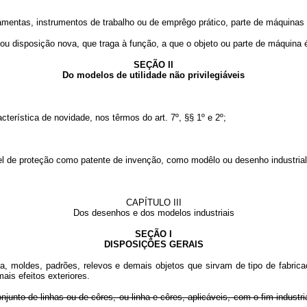
ntas, instrumentos de trabalho ou de emprêgo prático, parte de máquinas o
isposição nova, que traga à função, a que o objeto ou parte de máquina é 
SEÇÃO II
Do modelos de utilidade não privilegiáveis
ística de novidade, nos têrmos do art. 7º, §§ 1º e 2º;
de proteção como patente de invenção, como modêlo ou desenho industrial,
CAPÍTULO III
Dos desenhos e dos modelos industriais
SEÇÃO I
DISPOSIÇÕES GERAIS
ica, moldes, padrões, relevos e demais objetos que sirvam de tipo de fabrica
ais efeitos exteriores.
conjunto de linhas ou de côres, ou linha e côres, aplicáveis, com o fim indu