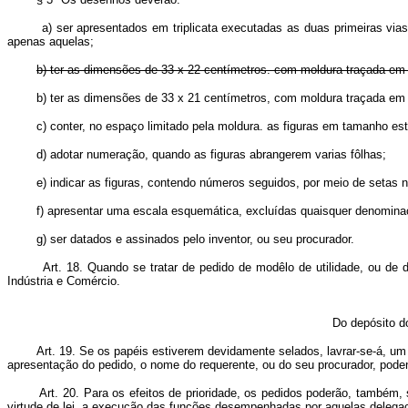
a) ser apresentados em triplicata executadas as duas primeiras vias em p
apenas aquelas;
b) ter as dimensões de 33 x 22 centímetros. com moldura traçada em 
b) ter as dimensões de 33 x 21 centímetros, com moldura traça
c) conter, no espaço limitado pela moldura. as figuras em tamanho estri
d) adotar numeração, quando as figuras abrangerem varias fôlhas;
e) indicar as figuras, contendo números seguidos, por meio de setas no 
f) apresentar uma escala esquemática, excluídas quaisquer denominaçõ
g) ser datados e assinados pelo inventor, ou seu procurador.
Art. 18. Quando se tratar de pedido de modêlo de utilidade, ou de
Indústria e Comércio.
Do depósito d
Art. 19. Se os papéis estiverem devidamente selados, lavrar-se-á, um
apresentação do pedido, o nome do requerente, ou do seu procurador, poden
Art. 20. Para os efeitos de prioridade, os pedidos poderão, também,
virtude de lei, a execução das funções desempenhadas por aquelas delegac