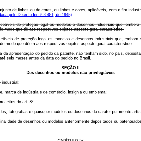
conjunto de linhas ou de cores, ou linhas e cores, aplicáveis, com o fim ind
ada pelo Decreto-lei nº 8.481, de 1945)
etíveis de proteção legal os modelos e desenhos industriais que, embora 
e modo que dê aos respectivos objetos aspecto geral caraterístico.
tíveis de proteção legal os modelos e desenhos industriais que, embora 
ados, de modo que dêem aos respectivos objetos aspecto geral caracte
a da apresentação do pedido da patente, não tenham sido, no pais, deposit
até seis meses antes da data do pedido no Brasil.
SEÇÃO II
Dos desenhos ou modelos não privilegiáveis
industrial:
e, marca de indústria e de comércio, insignia ou emblema;
ceitos do art. 8º,
os, fotografias e quaisquer modelos ou desenhos de caráter puramente artíst
inalidade de desenhos ou modelos anteriormente depositados ou patenteados
CAPÍTULO IV