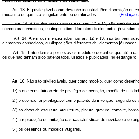
mecânico, químico ou singelamente combinado
.
Art. 13. E’ privilegiável como desenho industrial tôda disposição ou 
mecânico ou químico, singelamente ou combinados.
(Redação d
Art. 14. Além dos mencionados nos arts. 12 e 13, são também susc
elementos conhecidos, ou disposições diferentes de elementos já usados, d
Art. 14. Além dos mencionados nos art. 12 e 13, são também susce
elementos conhecidos, ou disposições diferentes de. elementos já us
Art. 15. Entendem-se por novos os modelo e desenhos que até a dat
os que não tenham sido patenteados, usados e publicados, no estrangeiro, 
Art. 16. Não são privilegiáveis, quer como modêlo, quer como desenho 
1º) o que constituir objeto de privilégio de invenção, modêlo de utilidad
2º) o que não fôr privilegiável como patente de invenção, segundo os pre
3º) as obras de escultura, arquitetura, pintura. gravura. esmalte, bordad
4º) a reprodução ou imitação das características de novidade e de orig
5º) os desenhos ou modelos vulgares.