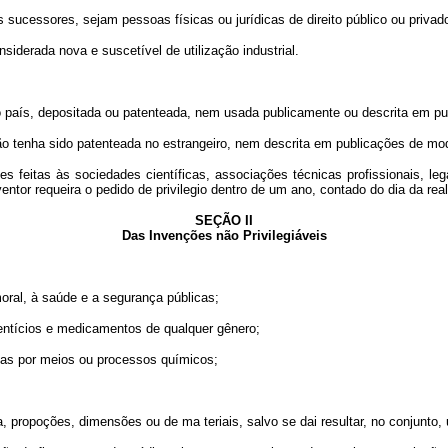
cessores, sejam pessoas físicas ou jurídicas de direito público ou privad
nsiderada nova e suscetível de utilização industrial.
país, depositada ou patenteada, nem usada publicamente ou descrita em pu
tenha sido patenteada no estrangeiro, nem descrita em publicações de mod
tas às sociedades científicas, associações técnicas profissionais, lega
ventor requeira o pedido de privilegio dentro de um ano, contado do dia da re
SEÇÃO II
Das Invenções não Privilegiáveis
ral, à saúde e a segurança públicas;
ntícios e medicamentos de qualquer gênero;
as por meios ou processos químicos;
poções, dimensões ou de ma teriais, salvo se dai resultar, no conjunto, u