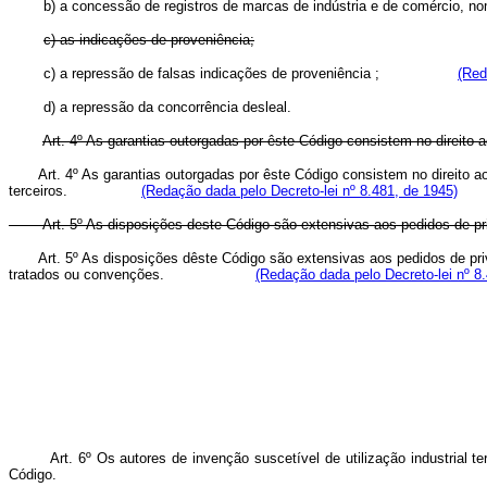
b) a concessão de registros de marcas de indústria e de comércio, nomes 
c) as indicações de proveniência;
c) a repressão de falsas indicações de proveniência ;
(Red
d) a repressão da concorrência desleal.
Art. 4º As garantias outorgadas por êste Código consistem no direito 
Art. 4º As garantias outorgadas por êste Código consistem no direito 
terceiros.
(Redação dada pelo Decreto-lei nº 8.481, de 1945)
Art. 5º As disposições deste Código são extensivas aos pedidos de pr
Art. 5º As disposições dêste Código são extensivas aos pedidos de pri
tratados ou convenções.
(Redação dada pelo Decreto-lei nº 8
Art. 6º Os autores de invenção suscetível de utilização industrial
Código.