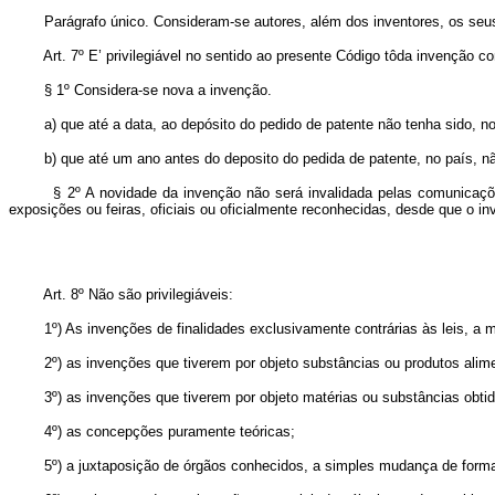
Parágrafo único. Consideram-se autores, além dos inventores, os seus su
Art. 7º E’ privilegiável no sentido ao presente Código tôda invenção co
§ 1º Considera-se nova a invenção.
a) que até a data, ao depósito do pedido de patente não tenha sido, no 
b) que até um ano antes do deposito do pedida de patente, no país, não 
§ 2º A novidade da invenção não será invalidada pelas comunicações fei
exposições ou feiras, oficiais ou oficialmente reconhecidas, desde que o in
Art. 8º Não são privilegiáveis:
1º) As invenções de finalidades exclusivamente contrárias às leis, a mo
2º) as invenções que tiverem por objeto substâncias ou produtos alime
3º) as invenções que tiverem por objeto matérias ou substâncias obtid
4º) as concepções puramente teóricas;
5º) a juxtaposição de órgãos conhecidos, a simples mudança de forma, pro