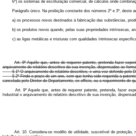
6º) os sistemas de escrituração comercial, de cálculos onde combinação
Parágrafo único. Na proibição constante dos números 2º e 3º, deste art
a) os processos novos destinados à fabricação das substâncias, produ
b) os produtos novos quando, pelas suas propriedades intrínsecas, anál
c) as ligas metálicas e misturas com qualidades íntrinsecas especifica
Art. 9º Aquêle que, antes de requerer patente, pretenda fazer exper
arquivamento do relatório descritivo da sua invenção, dispensadas as forma
§ 1º O arquivamento do relatório descritivo, e uma vez deferido pelo 
§ 2º Findo o prazo de um ano, sem que tenha sido requerida a patente.
cancelada pelo Diretor do Departamento, ex-officio, ou a requerimento de 
Art. 9º Aquele que, antes de requerer patente, pretenda, fazer ex
Industrial o arquivamento do relatório descritivo de sua invenção, di
Art. 10. Considera-se modêlo de utilidade, suscetível de proteçã