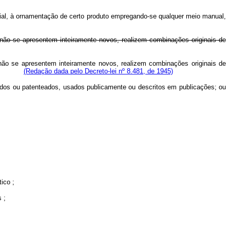
ustrial, à ornamentação de certo produto empregando-se qualquer meio manual,
não se apresentem inteiramente novos, realizem combinações originais de
não se apresentem inteiramente novos, realizem combinações originais de
rístico.
(Redação dada pelo Decreto-lei nº 8.481, de 1945)
ados ou patenteados, usados publicamente ou descritos em publicações; ou
ico ;
 ;