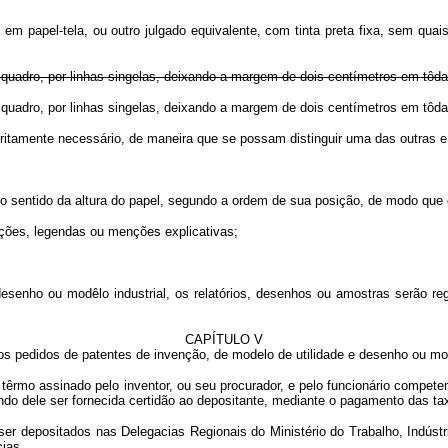
apel-tela, ou outro julgado equivalente, com tinta preta fixa, sem quaisq
quadro, por linhas singelas, deixando a margem de dois centímetros em tôda
da em quadro, por linhas singelas, deixando a margem de dois centíme
tamente necessário, de maneira que se possam distinguir uma das outras e 
sentido da altura do papel, segundo a ordem de sua posição, de modo que co
es, legendas ou menções explicativas;
 desenho ou modêlo industrial, os relatórios, desenhos ou amostras serão r
CAPÍTULO V
os pedidos de patentes de invenção, de modelo de utilidade e desenho ou modê
 têrmo assinado pelo inventor, ou seu procurador, e pelo funcionário compe
do dele ser fornecida certidão ao depositante, mediante o pagamento das ta
 ser depositados nas Delegacias Regionais do Ministério do Trabalho, Indús
ias.