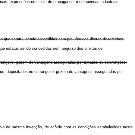
nais, expressões ou sinais de propaganda, recompensas industriais;
o que estatui, sendo concedidas sem prejuízo dos diretos de terceiros.
que estatui, sendo concedidas sem prejuízo dos direitos de
estrangeiro, gozem de vantagens asseguradas por tratados ou convenções.
s que, depositados no estrangeiro, gozem de vantagens asseguradas por
clusivo da mesma invenção, de acôrdo com as condições estabelecidas neste