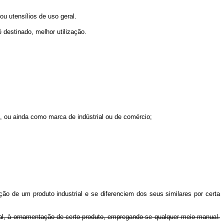
u utensílios de uso geral.
destinado, melhor utilização.
 ou ainda como marca de indústrial ou de comércio;
ção de um produto industrial e se diferenciem dos seus similares por certa
strial, à ornamentação de certo produto, empregando-se qualquer meio manual.