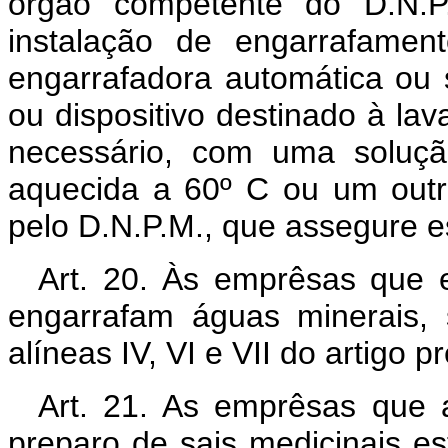
órgão competente do D.N.P.
instalação de engarrafamen
engarrafadora automática ou
ou dispositivo destinado à l
necessário, com uma soluç
aquecida a 60º C ou um outr
pelo D.N.P.M., que assegure es
Art. 20. Às emprêsas que 
engarrafam águas minerais, 
alíneas IV, VI e VII do artigo 
Art. 21. As emprêsas que 
preparo de sais medicinais es