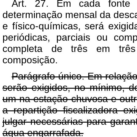
Art. 27. Em cada fonte 
determinação mensal da descar
e físico-químicas, será exigi
periódicas, parciais ou com
completa de três em três
composição.
Parágrafo único. Em relação
serão exigidos, no mínimo, d
um na estação chuvosa e outr
a repartição fiscalizadora ex
julgar necessárias para garan
água engarrafada.