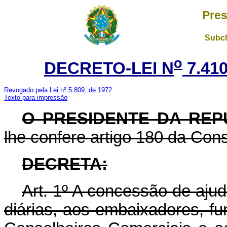
Pres
Subch
o
DECRETO-LEI N
7.41
Revogado pela Lei nº 5.809, de 1972
Texto para impressão
O PRESIDENTE DA REP
lhe confere artigo 180 da Cons
DECRETA:
Art. 1º A concessão de ajud
diárias, aos embaixadores, fu