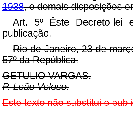
1938
, e demais disposições e
Art. 5º Êste Decreto-lei
publicação.
Rio de Janeiro, 23 de març
57º da República.
GETULIO VARGAS.
P. Leão Veloso.
Este texto não substitui o pu