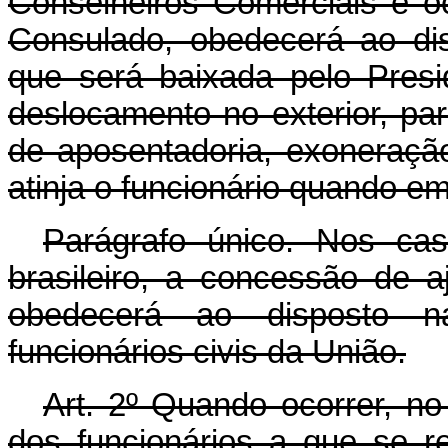
Conselheiros Comerciais e o
Consulado, obedecerá ao di
que será baixada pelo Pres
deslocamento no exterior, par
de aposentadoria, exoneração
atinja o funcionário quando em
Parágrafo único. Nos cas
brasileiro, a concessão de a
obedecerá ao disposto na
funcionários civis da União.
Art. 2º Quando ocorrer, no 
dos funcionários a que se re