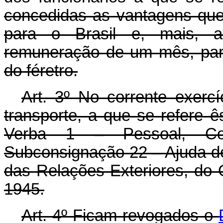
concedidas as vantagens qu
para o Brasil e, mais, a
remuneração de um mês, para
do féretro.
Art. 3º No corrente exerc
transporte, a que se refere ê
Verba 1 – Pessoal, Con
Subconsignação 22 – Ajuda de
das Relações Exteriores, do
1945.
Art. 4º Ficam revogados o