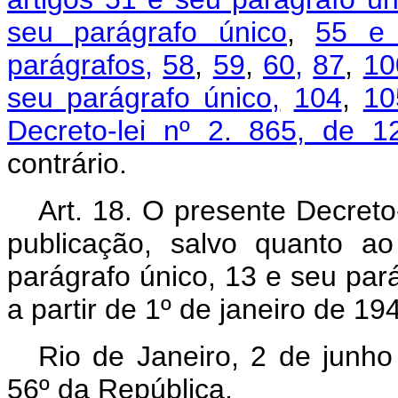
seu parágrafo único
,
55 e 
parágrafos,
58
,
59
,
60,
87
,
10
seu parágrafo único,
104
,
10
Decreto-lei nº 2. 865, de 12
contrário.
Art. 18. O presente Decreto
publicação, salvo quanto a
parágrafo único, 13 e seu pará
a partir de 1º de janeiro de 19
Rio de Janeiro, 2 de junh
56º da República.