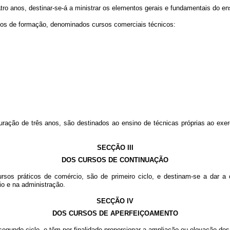
tro anos, destinar-se-á a ministrar os elementos gerais e fundamentais do en
sos de formação, denominados cursos comerciais técnicos:
ração de três anos, são destinados ao ensino de técnicas próprias ao exer
SECÇÃO III
DOS CURSOS DE CONTINUAÇÃO
sos práticos de comércio, são de primeiro ciclo, e destinam-se a dar a
io e na administração.
SECÇÃO IV
DOS CURSOS DE APERFEIÇOAMENTO
segundo ciclo, e têm por finalidade proporcionar a ampliação ou elevação do