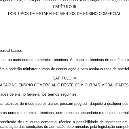
CAPÍTULO III
DOS TIPOS DE ESTABELECIMENTOS DE ENSINO COMERCIAL
ercial básico.
r um ou mais cursos comerciais técnicos. As escolas técnicas de comércio po
ércio poderão ministrar cursos de continuação e bem assim cursos de aperf
CAPÍTULO IV
LAÇÃO NO ENSINO COMERCIAL E DÊSTE COM OUTRAS MODALIDADES
dades de ensino far-se-á nos têrmos seguintes:
ais técnicos de modo que os alunos possam progredir daquele a qualquer dês
, e os cursos comerciais técnicos, com o ensino secundário e o ensino normal 
 conclusão de um curso comercial técnico a possibilidade de ingressar em
a satisfação das condições de admissão determinadas pela legislação compet