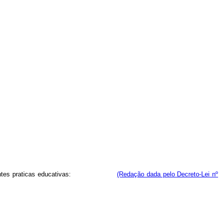
ar nas seguintes praticas educativas:
(Redação dada pelo Decreto-Lei nº