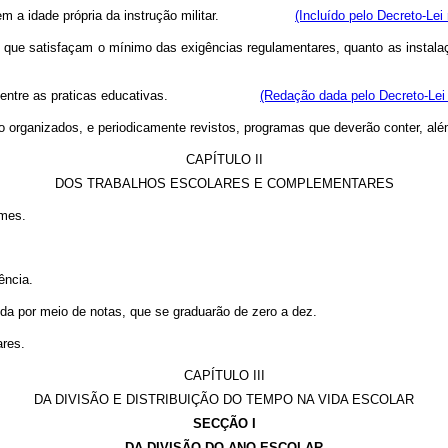
atingirem a idade própria da instrução militar.
(Incluído pelo Decreto-Lei
 que satisfaçam o mínimo das exigências regulamentares, quanto as instalaç
rigatório, entre as praticas educativas.
(Redação dada pelo Decreto-Lei 
rão organizados, e periodicamente revistos, programas que deverão conter, a
CAPÍTULO II
DOS TRABALHOS ESCOLARES E COMPLEMENTARES
ames.
ência.
da por meio de notas, que se graduarão de zero a dez.
ares.
CAPÍTULO III
DA DIVISÃO E DISTRIBUIÇÃO DO TEMPO NA VIDA ESCOLAR
SECÇÃO I
DA DIVISÃO DO ANO ESCOLAR