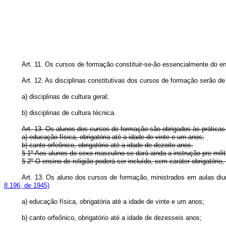
Art. 11. Os cursos de formação constituir-se-ão essencialmente do ens
Art. 12. As disciplinas constitutivas dos cursos de formação serão d
a) disciplinas de cultura geral;
b) disciplinas de cultura técnica.
Art. 13. Os alunos dos cursos de formação são obrigados às práticas
a) educação física, obrigatória até a idade de vinte e um anos;
b) canto orfeônico, obrigatório até a idade de dezoito anos.
§ 1º Aos alunos do sexo masculino se dará ainda a instrução pre-militar
§ 2º O ensino de religião poderá ser incluído, sem caráter obrigatório,
Art. 13. Os aluno dos cursos de formação, ministrados em aula
8.196, de 1945)
a) educação física, obrigatória até a idade de vinte e um
b) canto orfeônico, obrigatório até a idade de dezesseis an