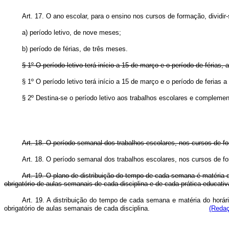
Art. 17. O ano escolar, para o ensino nos cursos de formação, dividir
a) período letivo, de nove meses;
b) período de férias, de três meses.
§ 1º O período letivo terá início a 15 de março e o período de férias,
§ 1º O período letivo terá início a 15 de março e o período de
§ 2º Destina-se o período letivo aos trabalhos escolares e compleme
Art. 18. O período semanal dos trabalhos escolares, nos cursos de for
Art. 18. O período semanal dos trabalhos escolares, nos cu
Art. 19. O plano de distribuição do tempo de cada semana é matéria d
obrigatório de aulas semanais de cada disciplina e de cada prática educativ
Art. 19. A distribuição do tempo de cada semana e matéria do horár
obrigatório de aulas semanais de cada disciplina.
(Redaç