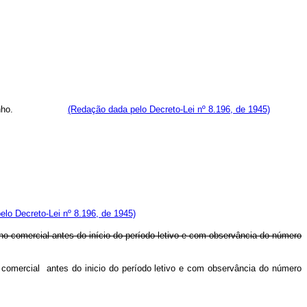
s dias de junho.
(Redação dada pelo Decreto-Lei nº 8.196, de 1945)
lo Decreto-Lei nº 8.196, de 1945)
ino comercial antes do início do período letivo e com observância do número
o comercial antes do inicio do período letivo e com observância do número