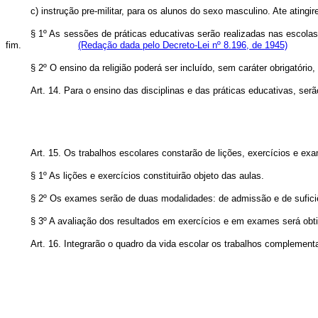
c) instrução pre-militar, para os alunos do sexo masculino. Ate 
§ 1º As sessões de práticas educativas serão realizadas nas escolas
fim.
(Redação dada pelo Decreto-Lei nº 8.196, de 1945)
§ 2º O ensino da religião poderá ser incluído, sem caráter ob
Art. 14. Para o ensino das disciplinas e das práticas educativas, se
Art. 15. Os trabalhos escolares constarão de lições, exercícios e ex
§ 1º As lições e exercícios constituirão objeto das aulas.
§ 2º Os exames serão de duas modalidades: de admissão e de sufici
§ 3º A avaliação dos resultados em exercícios e em exames será obti
Art. 16. Integrarão o quadro da vida escolar os trabalhos complement