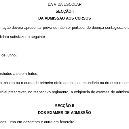
DA VIDA ESCOLAR
SECÇÃO I
DA ADMISSÃO AOS CURSOS
ormação deverá apresentar prova de não ser portador de doença contagiosa e 
didato satisfazer o seguinte:
 de junho;
estudos a serem feitos.
al básico ou o curso de primeiro cíclo do ensino secundário ou do ensino nor
cial prescrever, no respectivo regimento, a exigência de exames de admissã
SECÇÃO II
DOS EXAMES DE ADMISSÃO
ocas: uma em dezembro e outra em fevereiro.