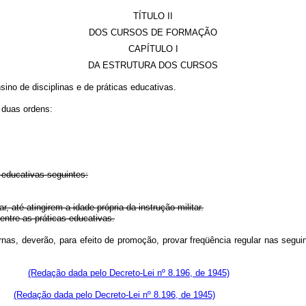
TÍTULO II
DOS CURSOS DE FORMAÇÃO
CAPÍTULO I
DA ESTRUTURA DOS CURSOS
ino de disciplinas e de práticas educativas.
e duas ordens:
 educativas seguintes:
, até atingirem a idade própria da instrução militar.
 entre as práticas educativas.
s diurnas, deverão, para efeito de promoção, provar freqüência regul
 anos;
(Redação dada pelo Decreto-Lei nº 8.196, de 1945)
os;
(Redação dada pelo Decreto-Lei nº 8.196, de 1945)