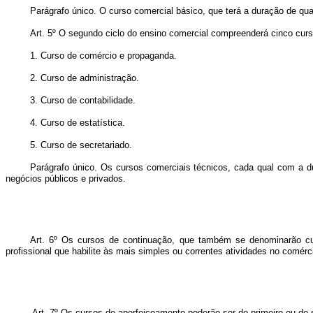
Parágrafo único. O curso comercial básico, que terá a duração de qua
Art. 5º O segundo ciclo do ensino comercial compreenderá cinco cur
1. Curso de comércio e propaganda.
2. Curso de administração.
3. Curso de contabilidade.
4. Curso de estatística.
5. Curso de secretariado.
Parágrafo único. Os cursos comerciais técnicos, cada qual com a du
negócios públicos e privados.
Art. 6º Os cursos de continuação, que também se denominarão cur
profissional que habilite às mais simples ou correntes atividades no comérc
Art. 7º Os cursos de aperfeiçoamento poderão ser do primeiro ou do 