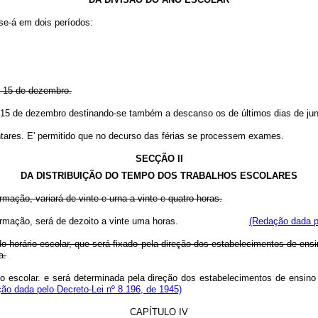
-se-á em dois períodos:
 a 15 de dezembro.
 ferias a 15 de dezembro destinando-se também a descanso os de último
ntares. E' permitido que no decurso das férias se processem exames.
SECÇÃO II
DA DISTRIBUIÇÃO DO TEMPO DOS TRABALHOS ESCOLARES
mação, variará de vinte e urna a vinte e quatro horas.
rsos de formação, será de dezoito a vinte uma horas.
(Redação dada pe
o horário escolar, que será fixado pela direção dos estabelecimentos de ens
a.
io escolar. e será determinada pela direção dos estabelecimentos de ensin
ão dada pelo Decreto-Lei nº 8.196, de 1945)
CAPÍTULO IV