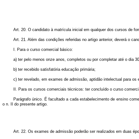
Art. 20. O candidato à matrícula inicial em qualquer dos cursos de f
Art. 21. Além das condições referidas no artigo anterior, deverá o can
I. Para o curso comercial básico:
a) ter pelo menos onze anos, completos ou por completar até o dia 30
b) ter recebido satisfatória educação primária;
c) ter revelado, em exames de admissão, aptidão intelectual para os 
II. Para os cursos comerciais técnicos: ter concluído o curso comerci
Parágrafo único. É facultado a cada estabelecimento de ensino comer
o n. II do presente artigo.
Art. 22. Os exames de admissão poderão ser realizados em duas ép