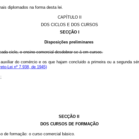
nais diplomados na forma desta lei.
CAPÍTULO II
DOS CICLOS E DOS CURSOS
SECÇÃO I
Disposições preliminares
 cada ciclo, o ensino comercial desdobrar-se-á em cursos.
 auxiliar do comércio e os que hajam concluido a primeira ou a segunda sé
eto-Lei nº 7.938, de 1945)
;
SECÇÃO II
DOS CURSOS DE FORMAÇÃO
so de formação: o curso comercial básico.