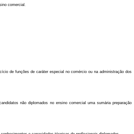
sino comercial.
cício de funções de caráter especial no comércio ou na administração dos
 candidatos não diplomados no ensino comercial uma sumária preparação
s conhecimentos e capacidades técnicas de profissionais diplomados.