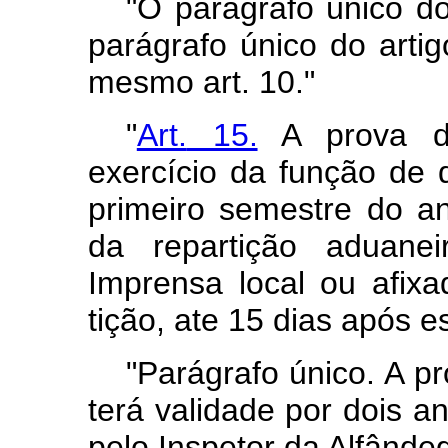
"O parágrafo único 
parágrafo único do arti
mesmo art. 10."
"
Art.
15.
A prova de
exercício da função de 
primeiro semestre do a
da repartição aduanei
Imprensa local ou afix
tição, ate 15 dias após e
"Parágrafo único. A pr
terá validade por dois a
pelo Inspetor da Alfânde