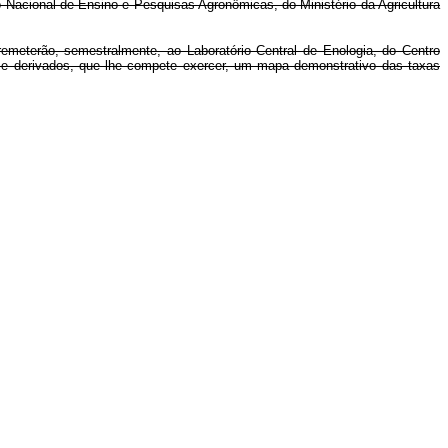
ro Nacional de Ensino e Pesquisas Agronômicas, do Ministério da Agricultura
emeterão, semestralmente, ao Laboratório Central de Enologia, do Centro
os e derivados, que lhe compete exercer, um mapa demonstrativo das taxas