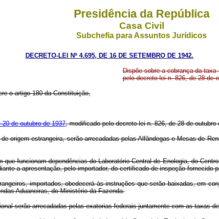
Presidência da República
Casa Civil
Subchefia para Assuntos Jurídicos
DECRETO-LEI Nº 4.695, DE 16 DE SETEMBRO DE 1942.
Dispõe sobre a cobrança da taxa a
pelo decreto-lei n. 826, de 28 de 
re o artigo 180 da Constituição,
de 20 de outubro de 1937
, modificado pelo decreto-lei n. 826, de 28 de outubro
, de origem estrangeira, serão arrecadadas pelas Alfândegas e Mesas de Re
m que funcionam dependências do Laboratório Central de Enologia, do Centro
te a apresentação, pelo importador, do certificado de inspeção fornecido pe
rangeiros, importados, obedecerá às instruções que serão baixadas, em conj
endas Aduaneiras, do Ministério da Fazenda.
ional serão arrecadadas pelas exatorias federais juntamente com as taxas 