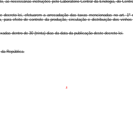
to, as necessárias instruções pelo Laboratório Central da Enologia, do Cent
e decreto-lei, efetuarem a arrecadação das taxas mencionadas no art. 1º r
a, para efeito de controle da produção, circulação e distribuição dos vinh
xadas dentro de 30 (trinta) dias da data da publicação deste decreto-lei.
 da República.
*