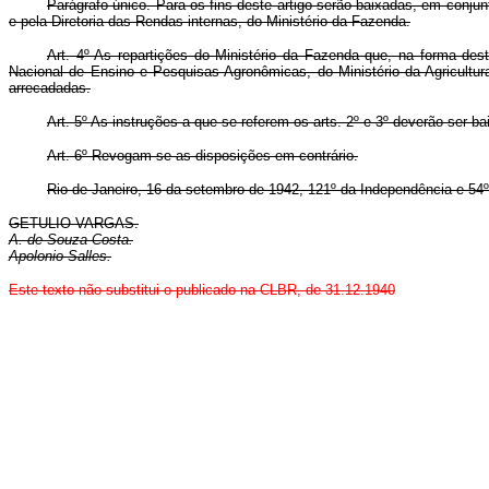
Parágrafo único. Para os fins deste artigo serão baixadas, em conjun
e pela Diretoria das Rendas internas, do Ministério da Fazenda.
Art.
4º As repartições do Ministério da Fazenda que, na forma dest
Nacional de Ensino e Pesquisas Agronômicas, do Ministério da Agricultur
arrecadadas.
Art.
5º As instruções a que se referem os arts. 2º e 3º deverão ser bai
Art.
6º Revogam-se as disposições em contrário.
Rio de Janeiro, 16 da setembro de 1942, 121º da Independência e 54º
GETULIO VARGAS.
A. de Souza Costa.
Apolonio Salles.
Este texto não substitui o publicado na CLBR, de 31.12.1940