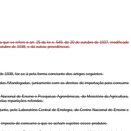
 que se refere o art. 25 da lei n. 549, de 20 de outubro de 1937, modificado
outubro de 1938, e dá outras providências.
 de 1938, far-se-á pela forma constante dos artigos seguintes.
ndas Alfandegadas, juntamente com os direitos de importação para consumo
 Nacional de Ensino e Pesquisas Agronômicas, do Ministério da Agricultura,
las repartições referidas.
unto, pelo Laboratório Central de Enologia, do Centro Nacional de Ensino e
de imposto de consumo a que se acham sujeitos esses produtos.