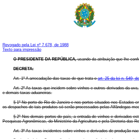
Revogado pela Lei nº 7.678, de 1988
Texto para impressão
O PRESIDENTE DA REPÚBLICA,
usando da atribuição que lhe confe
DECRETA:
Art.
1º A arrecadação das taxas de que trata o
art. 25 da lei n. 549, 
Art.
2º As taxas que incidem sobre vinhos e outros derivados da uva
e demais taxas aduaneiras.
§ 1º No porto do Rio de Janeiro e nos portos situados nos Estados e
os despachos de tais produtos só serão processados pelas Alfândegas median
§ 2º Nos demais portos do país, a entrada de vinhos e derivados est
Pesquisas Agronômicas, do Ministério da Agricultura e pela Diretoria das R
Art.
3º As taxas incidentes sobre vinhos e derivados de produção nac