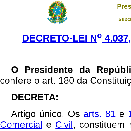
Pres
Subch
o
DECRETO-LEI N
4.037
O Presidente da Repúbl
confere o art. 180 da Constitui
DECRETA:
Artigo único.
Os
arts. 81
e
Comercial
e
Civil
, constituem