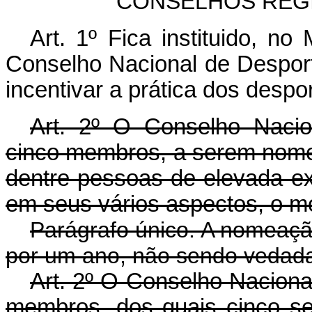
CONSELHOS REG
Art.
1º Fica instituido, no
Conselho Nacional de Desportos
incentivar a prática dos despo
Art.
2º O Conselho Nacion
cinco membros, a serem nome
dentre pessoas de elevada ex
em seus vários aspectos, o m
Parágrafo único. A nomeação,
por um ano, não sendo vedad
Art. 2º O Conselho Naciona
membros, dos quais cinco se