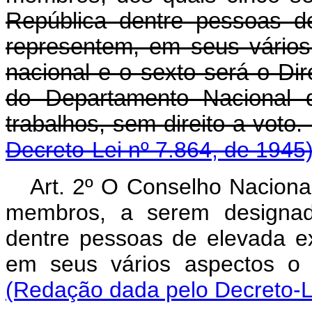
República dentre pessoas d
representem, em seus vários
nacional e o sexto será o Di
do Departamento Nacional d
trabalhos, sem dire
Decreto-Lei nº 7.864, de 1945
Art. 2º O Conselho Naciona
membros, a serem designado
dentre pessoas de elevada e
em seus vários aspectos o
(Redação dada pelo Decreto-Le