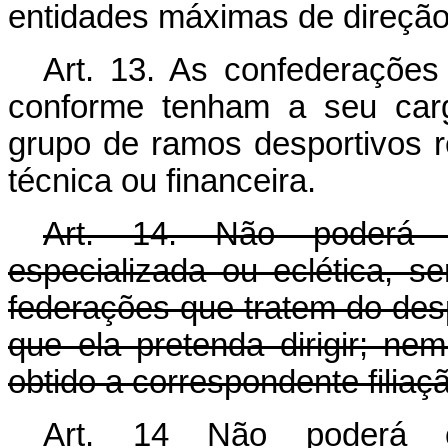
entidades máximas de direção
Art. 13. As confederações 
conforme tenham a seu car
grupo de ramos desportivos 
técnica ou financeira.
Art. 14. Não poderá o
especializada ou eclética, 
federações que tratem do des
que ela pretenda dirigir; ne
obtido a correspondente filiaçã
Art. 14 Não poderá o