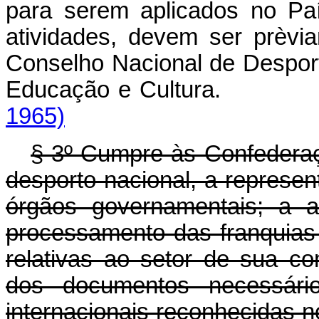
para serem aplicados no Pa
atividades, devem ser prèv
Conselho Nacional de Despor
Educação e Cultu
1965)
§ 3º Cumpre às Confederaç
desporto nacional, a represen
órgãos governamentais; a a
processamento das franquias
relativas ao setor de sua 
dos documentos necessári
internacionais reconhe