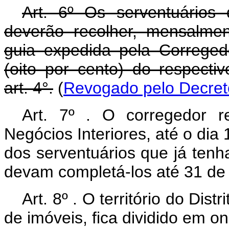
Art. 6º Os serventuários 
deverão recolher, mensalme
guia expedida pela Correged
(oito por cento) do respecti
art. 4°.
(
Revogado pelo Decreto
Art. 7º . O corregedor r
Negócios Interiores, até o dia
dos serventuários que já ten
devam completá-los até 31 de
Art. 8º . O território do Dist
de imóveis, fica dividido em o