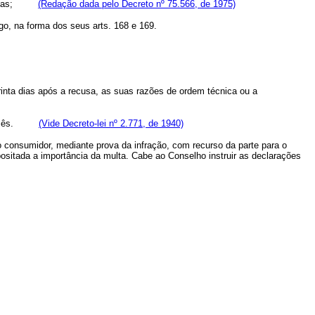
ajoradas;
(Redação dada pelo Decreto nº 75.566, de 1975)
go, na forma dos seus arts. 168 e 169.
rinta dias após a recusa, as suas razões de ordem técnica ou a
e um mês.
(Vide Decreto-lei nº 2.771, de 1940)
o consumidor, mediante prova da infração, com recurso da parte para o
positada a importância da multa. Cabe ao Conselho instruir as declarações