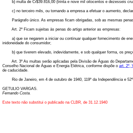
b) multa de Cr$39.816,00 (trinta e nove mil oitocentos e dezessei
c) no terceiro mês, ou tornando a empresa a efetuar o aumento, decla
Parágrafo único. As empresas ficam obrigadas, sob as mesmas penas,
Art. 2º Ficam sujeitas às penas do artigo anterior as empresas:
a) que se negarem a iniciar ou continuar qualquer fornecimento de en
inidoneidade do consumidor;
b) que tiverem elevado, indevidamente, e sob qualquer forma, os 
Art. 3º As multas serão aplicadas pela Divisão de Águas do Departame
Conselho Nacional de Águas e Energia Elétrica, conforme dispõe o
art. 2º,
de caducidade.
Rio de Janeiro, em 4 de outubro de 1940, 119º da Independência e 52º
GETULIO VARGAS.
Fernando Costa.
Este texto não substitui o publicado na CLBR, de 31.12.1940