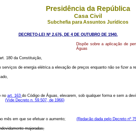
Presidência da República
Casa Civil
Subchefia para Assuntos Jurídicos
DECRETO-LEI Nº 2.676, DE 4 DE OUTUBRO DE 1940.
Dispõe sobre a aplicação de pen
Águas
art. 180 da Constituição,
ços de energia elétrica a elevação de preços enquanto não se fizer a rev
lado,
 no
art. 163
do Código de Águas, elevarem, sob qualquer forma e sem a devid
es:
(Vide Decreto n. 59.507, de 1966)
ros) no mês em que se efetuar o aumento;
(Redação dada pelo Decreto nº 75
indevidamente majoradas;