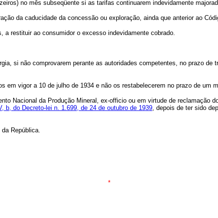
s cruzeiros) no mês subseqüente si as tarifas continuarem indevidamente m
ração da caducidade da concessão ou exploração, ainda que anterior ao Códi
 a restituir ao consumidor o excesso indevidamente cobrado.
ergia, si não comprovarem perante as autoridades competentes, no prazo de t
preços em vigor a 10 de julho de 1934 e não os restabelecerem no prazo d
nto Nacional da Produção Mineral, ex-officio ou em virtude de reclamação d
 V, b, do Decreto-lei n. 1.699, de 24 de outubro de 1939
, depois de ter sido de
 da República.
*