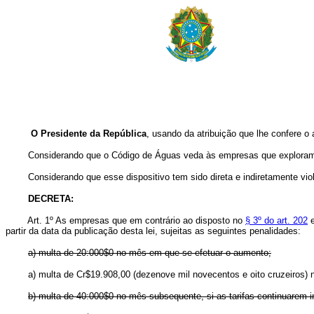
O Presidente da República
, usando da atribuição que lhe confere o 
Considerando que o Código de Águas veda às empresas que exploram servi
Considerando que esse dispositivo tem sido direta e indiretamente vio
DECRETA:
Art. 1º As empresas que em contrário ao disposto no
§ 3º do art. 202
e
partir da data da publicação desta lei, sujeitas as seguintes penalidad
a) multa de 20:000$0 no mês em que se efetuar o aumento;
a) multa de Cr$19.908,00 (dezenove mil novecentos e oito cruzei
b) multa de 40:000$0 no mês subsequente, si as tarifas continuarem 