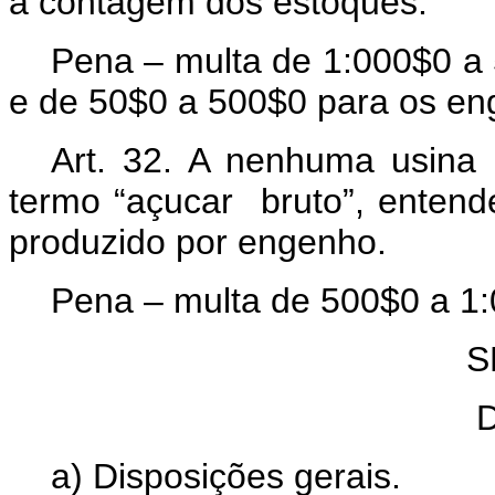
a contagem dos estóques.
Pena – multa de 1:000$0 a 
e de 50$0 a 500$0 para os en
Art.
32. A nenhuma usina é
termo “açucar bruto”, entend
produzido por engenho.
Pena – multa de 500$0 a 1
S
D
a) Disposições gerais.