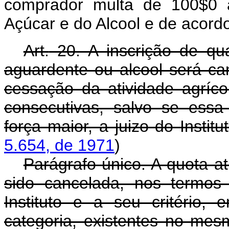
comprador multa de 100$0 a
Açúcar e do Alcool e de acord
Art.
20. A inscrição de qua
aguardente ou alcool será ca
cessação da atividade agrícol
consecutivas, salvo se essa
força maior, a juizo do Institut
5.654, de 1971
)
Parágrafo único. A quota atr
sido cancelada, nos termos d
Instituto e a seu critério, 
categoria, existentes no mes