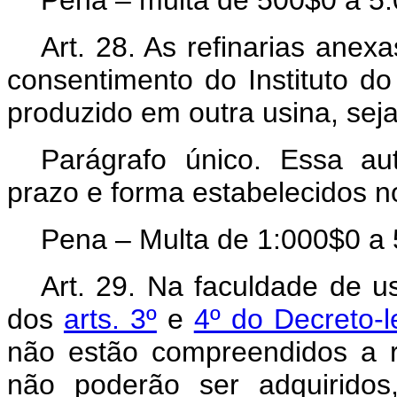
Pena – multa de 500$0 a 5
Art.
28. As refinarias anex
consentimento do Instituto do
produzido em outra usina, seja
Parágrafo único. Essa aut
prazo e forma estabelecidos n
Pena – Multa de 1:000$0 a 
Art.
29. Na faculdade de us
dos
arts. 3º
e
4º do Decreto-l
não estão compreendidos a 
não poderão ser adquiridos,