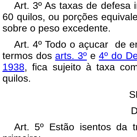
Art.
3º As taxas de defesa 
60 quilos, ou porções equival
sobre o peso excedente.
Art.
4º Todo o açucar de en
termos dos
arts. 3º
e
4º do De
1938
, fica sujeito à taxa c
quilos.
S
D
Art.
5º Estão isentos da tr