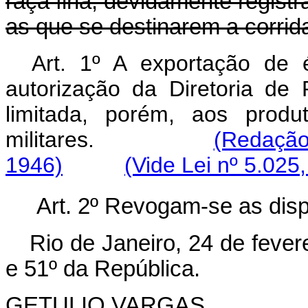
raça fina, devidamente regist
as que se destinarem a corrida
Art. 1º A exportação de 
autorização da Diretoria de 
limitada, porém, aos produ
militares.
(Redação
1946)
(Vide Lei nº 5.025
Art.
2º Revogam-se as disp
Rio de Janeiro, 24 de fever
e 51º da República.
GETULIO VARGAS