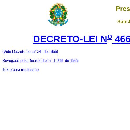
Pres
Subch
o
DECRETO-LEI N
466
(Vide Decreto-Lei nº 34, de 1966)
Revogado pelo Decreto-Lei nº 1.038, de 1969
Texto para impressão