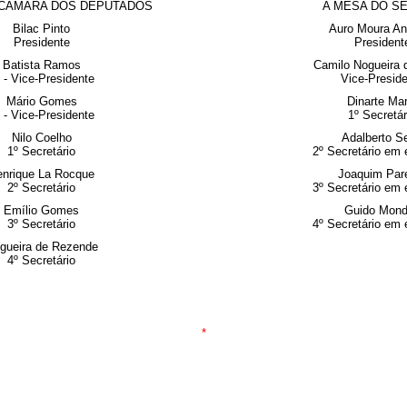
 CAMARA DOS DEPUTADOS
A MESA DO S
Bilac Pinto
Auro Moura An
Presidente
President
Batista Ramos
Camilo Nogueira
 - Vice-Presidente
Vice-Presid
Mário Gomes
Dinarte Mar
 - Vice-Presidente
1º Secretár
Nilo Coelho
Adalberto S
1º Secretário
2º Secretário em 
nrique La Rocque
Joaquim Par
2º Secretário
3º Secretário em 
Emílio Gomes
Guido Mon
3º Secretário
4º Secretário em 
gueira de Rezende
4º Secretário
*