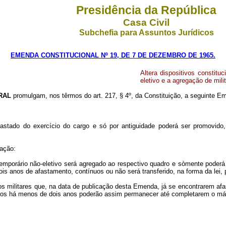
Presidência da República
Casa Civil
Subchefia para Assuntos Jurídicos
EMENDA CONSTITUCIONAL Nº 19, DE 7 DE DEZEMBRO DE 1965.
Altera dispositivos constitu
eletivo e a agregação de milit
RAL
promulgam, nos têrmos do art. 217, § 4º, da Constituição, a seguinte Em
 afastado do exercício do cargo e só por antiguidade poderá ser promovi
dação:
il temporário não-eletivo será agregado ao respectivo quadro e sòmente pode
is anos de afastamento, contínuos ou não será transferido, na forma da lei, 
, os militares que, na data de publicação desta Emenda, já se encontrarem a
dos há menos de dois anos poderão assim permanecer até completarem o má