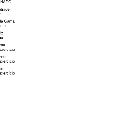
ENADO
drade
e
 da Gama
ente
iz
io
ena
exercício
ente
exercício
dim
exercício