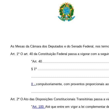
As Mesas da Câmara dos Deputados e do Senado Federal, nos termos d
Art. 1º O art. 40 da Constituição Federal passa a vigorar com a seguin
"Art. 40.....................................................................
§ 1º .........................................................................
................................................................................
II -
compulsoriamente, com proventos proporcionais ao t
.............................................................................
Art. 2º O Ato das Disposições Constitucionais Transitórias passa a vi
"
Art. 100.
Até que entre em vigor a lei complementar de