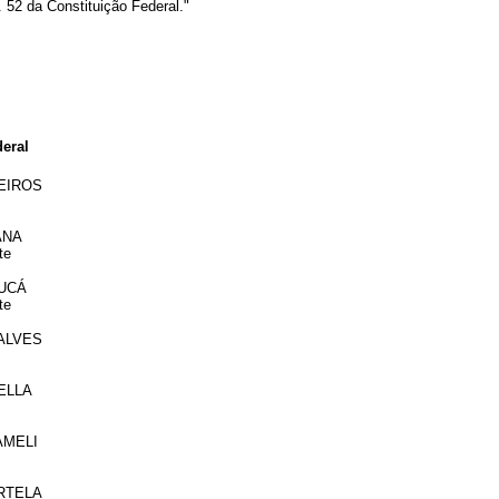
 52 da Constituição Federal."
eral
EIROS
ANA
te
JUCÁ
te
 ALVES
ELLA
AMELI
RTELA