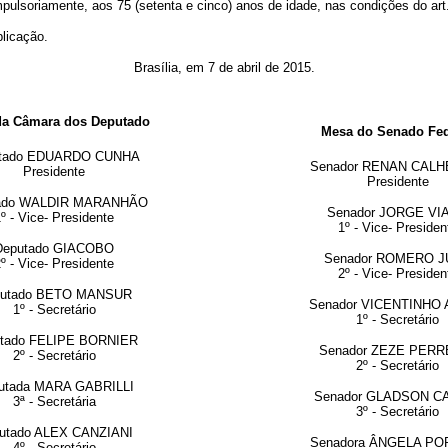
pulsoriamente, aos 75 (setenta e cinco) anos de idade, nas condições do art.
blicação.
Brasília, em 7 de abril de 2015.
da Câmara dos Deputado
Mesa do Senado Fed
tado EDUARDO CUNHA
Senador RENAN CALH
Presidente
Presidente
ado WALDIR MARANHÃO
Senador JORGE VI
º - Vice- Presidente
1º - Vice- Presiden
Deputado GIACOBO
Senador ROMERO 
º - Vice- Presidente
2º - Vice- Presiden
utado BETO MANSUR
Senador VICENTINHO
1º - Secretário
1º - Secretário
tado FELIPE BORNIER
Senador ZEZE PERR
2º - Secretário
2º - Secretário
utada MARA GABRILLI
Senador GLADSON C
3ª - Secretária
3º - Secretário
utado ALEX CANZIANI
Senadora ÂNGELA PO
4º - Secretário