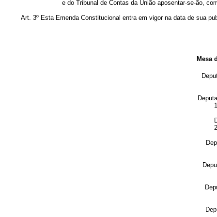
e do Tribunal de Contas da União aposentar-se-ão, com
Art. 3º Esta Emenda Constitucional entra em vigor na data de sua pu
Mesa 
Depu
Deput
1
2
Dep
Depu
Dep
Dep