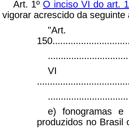
Art. 1º
O inciso VI do art.
vigorar acrescido da seguinte 
"Art.
150...............................
...............................
V
...................................
...............................
e) fonogramas e 
produzidos no Brasil