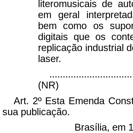
literomusicais de aut
em geral interpretad
bem como os suport
digitais que os con
replicação industrial 
laser.
...............................
(NR)
Art. 2º Esta Emenda Consti
sua publicação.
Brasília, em 