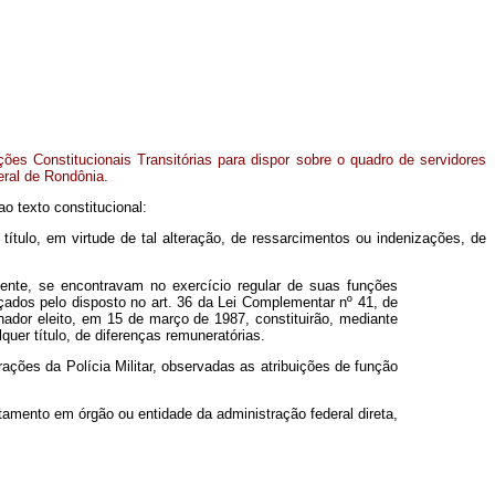
ções Constitucionais Transitórias para dispor sobre o quadro de servidores
deral de Rondônia.
 texto constitucional:
título, em virtude de tal alteração, de ressarcimentos ou indenizações, de
amente, se encontravam no exercício regular de suas funções
nçados pelo disposto no art. 36 da Lei Complementar nº 41, de
dor eleito, em 15 de março de 1987, constituirão, mediante
uer título, de diferenças remuneratórias.
ções da Polícia Militar, observadas as atribuições de função
amento em órgão ou entidade da administração federal direta,