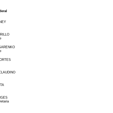
eral
RNEY
RILLO
e
SSARENKO
e
FORTES
 CLAUDINO
NTA
RGES
retaria