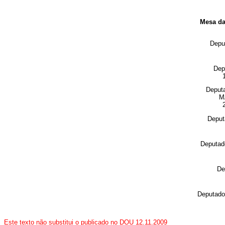
Mesa da
Dep
Dep
Deput
M
Depu
Deputa
De
Deputad
Este texto não substitui o publicado no DOU 12.11.2009