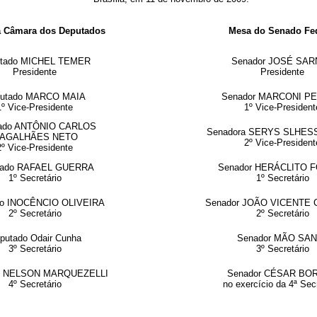
 Câmara dos Deputados
Mesa do Senado Fed
utado MICHEL TEMER
Senador JOSÉ SA
Presidente
Presidente
utado MARCO MAIA
Senador MARCONI PE
1º Vice-Presidente
1º Vice-President
ado ANTÔNIO CARLOS
Senadora SERYS SLHE
AGALHÃES NETO
2º Vice-President
2º Vice-Presidente
tado RAFAEL GUERRA
Senador HERÁCLITO 
1º Secretário
1º Secretário
do INOCÊNCIO OLIVEIRA
Senador JOÃO VICENTE
2º Secretário
2º Secretário
putado Odair Cunha
Senador MÃO SA
3º Secretário
3º Secretário
o NELSON MARQUEZELLI
Senador CÉSAR BO
4º Secretário
no exercício da 4ª Sec