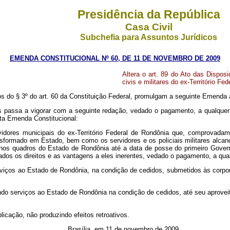
Presidência da República
Casa Civil
Subchefia para Assuntos Jurídicos
EMENDA CONSTITUCIONAL Nº 60, DE 11 DE NOVEMBRO DE 2009
Altera o art. 89 do Ato das Disposi
civis e militares do ex-Território Fe
o § 3º do art. 60 da Constituição Federal, promulgam a seguinte Emenda ao
as passa a vigorar com a seguinte redação, vedado o pagamento, a qualquer 
sta Emenda Constitucional:
ervidores municipais do ex-Território Federal de Rondônia que, comprovad
ansformado em Estado, bem como os servidores e os policiais militares alca
nos quadros do Estado de Rondônia até a data de posse do primeiro Governa
dos os direitos e as vantagens a eles inerentes, vedado o pagamento, a qualq
rviços ao Estado de Rondônia, na condição de cedidos, submetidos às corpora
ndo serviços ao Estado de Rondônia na condição de cedidos, até seu aproveit
icação, não produzindo efeitos retroativos.
Brasília, em 11 de novembro de 2009.