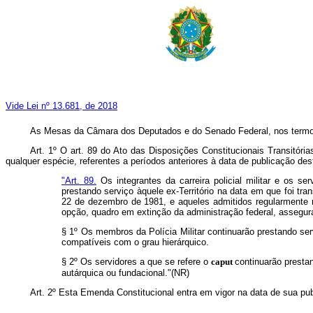
Vide Lei nº 13.681, de 2018
As Mesas da Câmara dos Deputados e do Senado Federal, nos termos d
Art. 1º O art. 89 do Ato das Disposições Constitucionais Transitóri
qualquer espécie, referentes a períodos anteriores à data de publicação de
"Art. 89.
Os integrantes da carreira policial militar e os s
prestando serviço àquele ex-Território na data em que foi tr
22 de dezembro de 1981, e aqueles admitidos regularmente 
opção, quadro em extinção da administração federal, assegura
§ 1º Os membros da Polícia Militar continuarão prestando se
compatíveis com o grau hierárquico.
§ 2º Os servidores a que se refere o
caput
continuarão presta
autárquica ou fundacional."(NR)
Art. 2º Esta Emenda Constitucional entra em vigor na data de sua publ