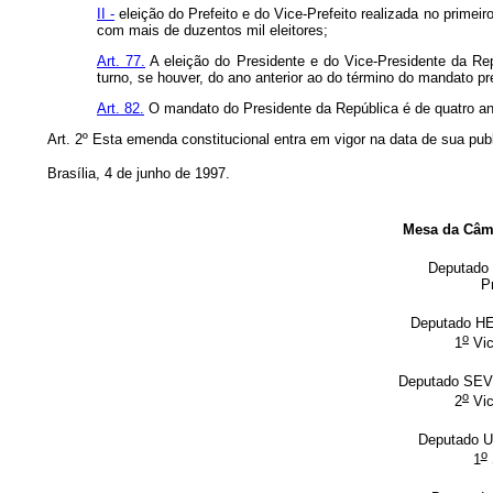
II -
eleição do Prefeito e do Vice-Prefeito realizada no prime
com mais de duzentos mil eleitores;
Art. 77.
A eleição do Presidente e do Vice-Presidente da Rep
turno, se houver, do ano anterior ao do término do mandato pr
Art. 82.
O mandato do Presidente da República é de quatro anos
Art. 2º Esta emenda constitucional entra em vigor na data de sua pub
Brasília, 4 de junho de 1997.
Mesa da Câm
Deputad
P
Deputado 
o
1
Vic
Deputado SE
o
2
Vic
Deputado 
o
1