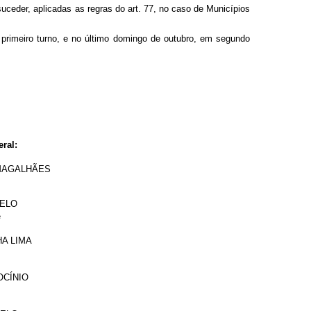
uceder, aplicadas as regras do art. 77, no caso de Municípios
 primeiro turno, e no último domingo de outubro, em segundo
ral:
 MAGALHÃES
MELO
e
A LIMA
OCÍNIO