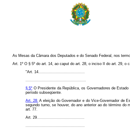
As Mesas da Câmara dos Deputados e do Senado Federal, nos termos d
Art. 1º O § 5º do art. 14, ao caput do art. 28, o inciso II do art. 29,
"Art. 14........................................
....................................................
§ 5º
O Presidente da República, os Governadores de Estado e 
período subseqüente.
Art. 28.
A eleição do Governador e do Vice-Governador de Est
segundo turno, se houver, do ano anterior ao do término do
art. 77.
Art. 29.........................................
...................................................