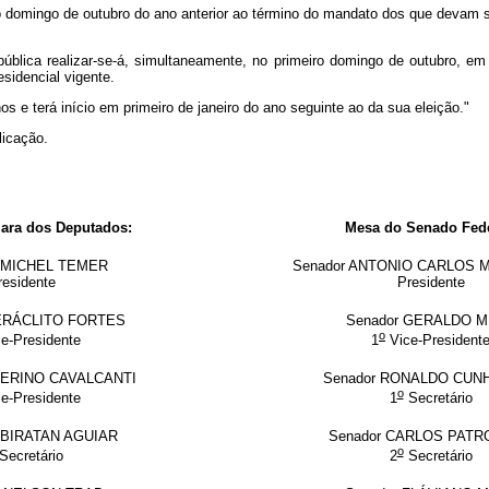
iro domingo de outubro do ano anterior ao término do mandato dos que devam s
ública realizar-se-á, simultaneamente, no primeiro domingo de outubro, em
esidencial vigente.
 e terá início em primeiro de janeiro do ano seguinte ao da sua eleição."
licação.
ara dos Deputados:
Mesa do Senado Fede
o MICHEL TEMER
Senador ANTONIO CARLOS
residente
Presidente
HERÁCLITO FORTES
Senador GERALDO 
o
e-Presidente
1
Vice-President
VERINO CAVALCANTI
Senador RONALDO CUNH
o
e-Presidente
1
Secretário
UBIRATAN AGUIAR
Senador CARLOS PATR
o
Secretário
2
Secretário