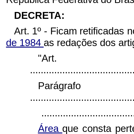
DECRETA:
Art. 1º - Ficam retificadas 
de 1984
as redações dos arti
"Ar
......................................
Parágr
......................................
..................................
Área
que consta pert