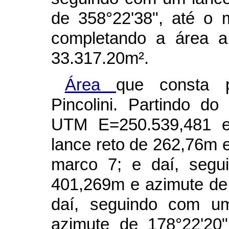
de 358°22'38", até o 
completando a área a
33.317.20m².
Área
que consta 
Pincolini. Partindo 
UTM E=250.539,481 e
lance reto de 262,76m e
marco 7; e daí, segu
401,269m e azimute de 
daí, seguindo com u
azimute de 178°22'20