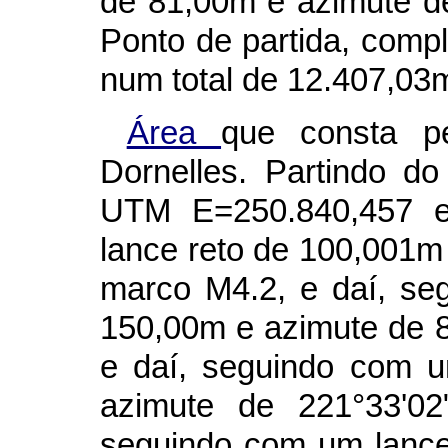
de 81,00m e azimute de
Ponto de partida, compl
num total de 12.407,03m
Área
que consta p
Dornelles. Partindo 
UTM E=250.840,457 e
lance reto de 100,001m 
marco M4.2, e daí, se
150,00m e azimute de 8
e daí, seguindo com 
azimute de 221°33'02
seguindo com um lance