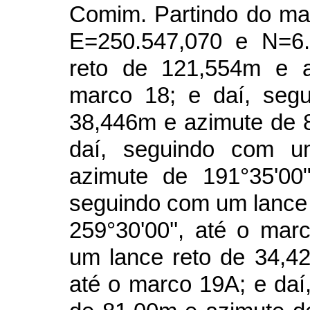
Comim. Partindo do m
E=250.547,070 e N=6.
reto de 121,554m e a
marco 18; e daí, seg
38,446m e azimute de 8
daí, seguindo com u
azimute de 191°35'00
seguindo com um lance 
259°30'00'', até o ma
um lance reto de 34,4
até o marco 19A; e daí