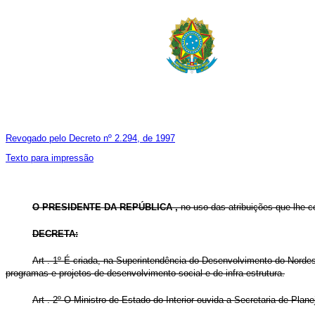
Revogado pelo Decreto nº 2.294, de 1997
Texto para impressão
O PRESIDENTE DA REPÚBLICA ,
no uso das atribuições que lhe con
DECRETA:
Art . 1º É criada, na Superintendência do Desenvolvimento do Norde
programas e projetos de desenvolvimento social e de infra-estrutura.
Art . 2º O Ministro de Estado do Interior ouvida a Secretaria de Pl