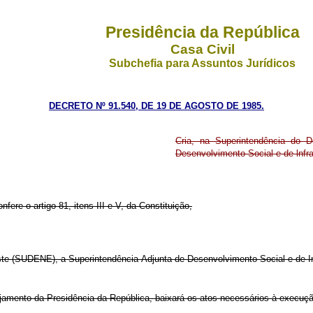
Presidência da República
Casa Civil
Subchefia para Assuntos Jurídicos
DECRETO Nº 91.540, DE 19 DE AGOSTO DE 1985.
Cria, na Superintendência do 
Desenvolvimento Social e de lnfra
fere o artigo 81, itens III e V, da Constituição,
ste (SUDENE), a Superintendência-Adjunta de Desenvolvimento Social e de In
anejamento da Presidência da República, baixará os atos necessários à execuç