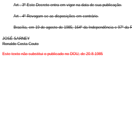
Art . 3º Este Decreto entra em vigor na data de sua publicação.
Art . 4º Revogam-se as disposições em contrário.
Brasília, em 19 de agosto de 1985; 164º da Independência e 97º da R
JOSÉ SARNEY
Ronaldo Costa Couto
Este texto não substitui o publicado no DOU, de 20.8.1985