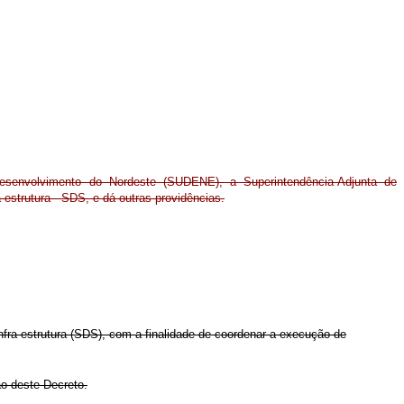
Desenvolvimento do Nordeste (SUDENE), a Superintendência-Adjunta de
-estrutura - SDS, e dá outras providências.
fra-estrutura (SDS), com a finalidade de coordenar a execução de
ão deste Decreto.