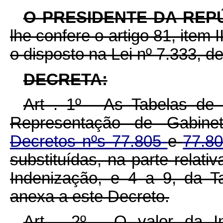
O PRESIDENTE DA REP
lhe confere o artigo 81, item 
o disposto na Lei nº 7.333, d
DECRETA:
Art . 1º - As Tabelas de 
Representação de Gabinet
Decretos nºs 77.805
e
77.8
substituídas, na parte relat
Indenização, e 4 a 9, da Ta
anexa a este Decreto.
Art . 2º - O valor da I