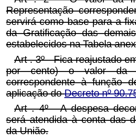
Representação corresponde
servirá como base para a fi
da Gratificação das demai
estabelecidos na Tabela anex
Art . 3º - Fica reajustado e
por cento) o valor da I
correspondente à função de
aplicação do
Decreto nº 90.7
Art . 4º - A despesa deco
será atendida à conta das 
da União.