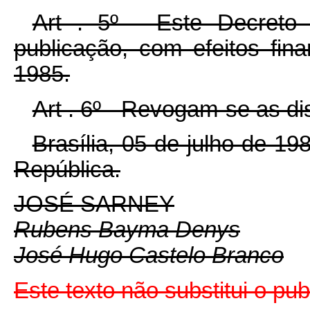
Art . 5º - Este Decreto
publicação, com efeitos fina
1985.
Art . 6º - Revogam-se as di
Brasília, 05 de julho de 1
República.
JOSÉ SARNEY
Rubens Bayma Denys
José Hugo Castelo Branco
Este texto não substitui o pu