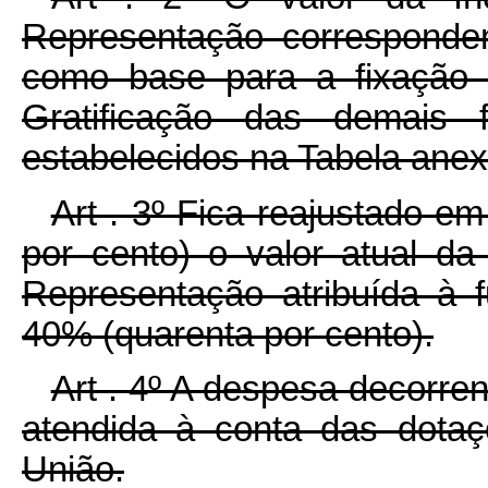
Representação corresponde
como base para a fixação 
Gratificação das demais 
estabelecidos na Tabela anex
Art . 3º Fica reajustado em
por cento) o valor atual da
Representação atribuída à 
40% (quarenta por cento).
Art . 4º A despesa decorre
atendida à conta das dota
União.