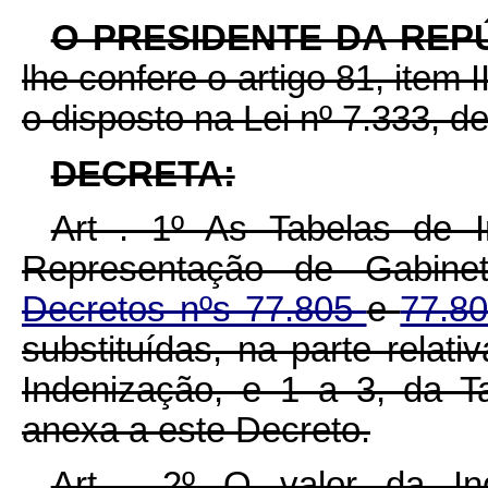
O PRESIDENTE DA REP
lhe confere o artigo 81, item 
o disposto na Lei nº 7.333, d
DECRETA:
Art . 1º As Tabelas de I
Representação de Gabinet
Decretos nºs 77.805
e
77.8
substituídas, na parte relat
Indenização, e 1 a 3, da Ta
anexa a este Decreto.
Art . 2º O valor da In