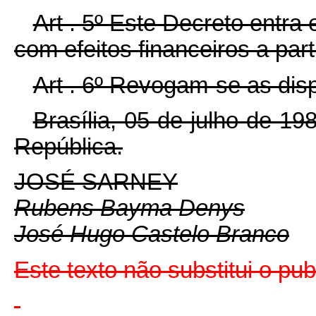
Art . 5º Este Decreto entra
com efeitos financeiros a part
Art . 6º Revogam-se as dis
Brasília, 05 de julho de 1
República.
JOSÉ SARNEY
Rubens Bayma Denys
José Hugo Castelo Branco
Este texto não substitui o pu