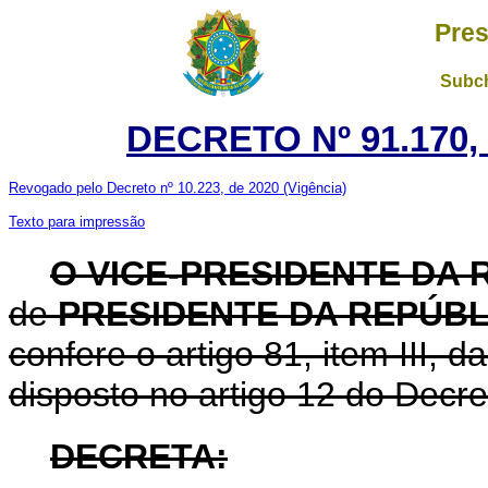
Pres
Subch
DECRETO Nº 91.170,
Revogado pelo Decreto nº 10.223, de 2020
(Vigência)
Texto para impressão
O VICE-PRESIDENTE DA
de
PRESIDENTE DA REPÚB
confere o artigo 81, item III, 
disposto no artigo 12 do Decre
DECRETA: