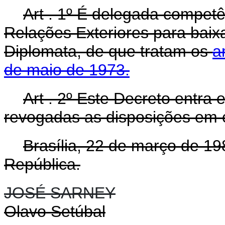
Art . 1º É delegada competê
Relações Exteriores para baixa
Diplomata, de que tratam os
a
de maio de 1973.
Art . 2º Este Decreto entra 
revogadas as disposições em c
Brasília, 22 de março de 1
República.
JOSÉ SARNEY
Olavo Setúbal