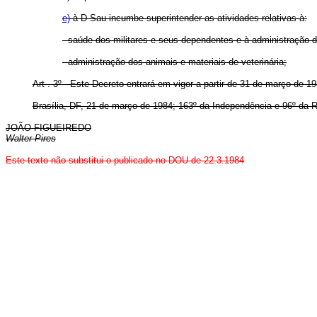
e)
à D Sau incumbe superintender as atividades relativas à:
- saúde dos militares e seus dependentes e à administração d
- administração dos animais e materiais de veterinária;
Art . 3º - Este Decreto entrará em vigor a partir de 31 de março de 
Brasília, DF, 21 de março de 1984; 163º da Independência e 96º da R
JOÃO FIGUEIREDO
Walter Pires
Este texto não substitui o publicado no DOU de 22.3.1984