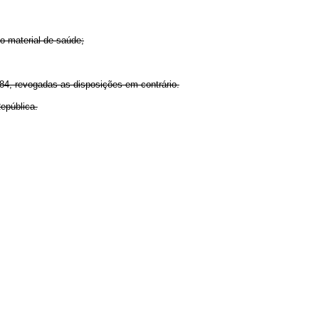
o material de saúde;
1984, revogadas as disposições em contrário.
epública.