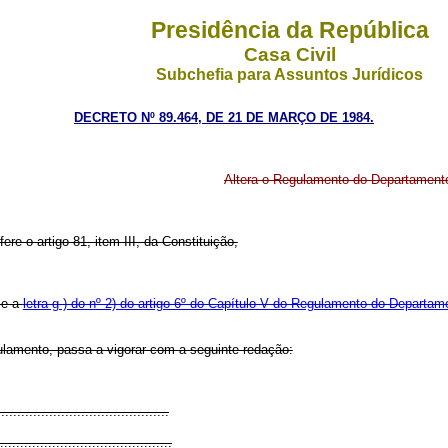
Presidência da República
Casa Civil
Subchefia para Assuntos Jurídicos
DECRETO Nº 89.464, DE 21 DE MARÇO DE 1984.
Altera o Regulamento do Departamento-
ere o artigo 81, item III, da Constituição,
e a
letra g ) do nº 2) do artigo 6º do Capítulo V do Regulamento do Departam
egulamento, passa a vigorar com a seguinte redação:
.........................................
.........................................