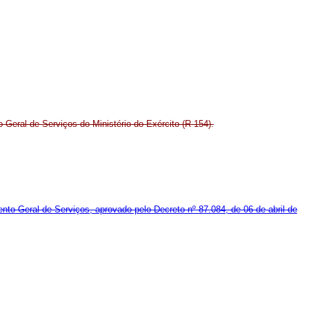
Geral de Serviços do Ministério do Exército (R-154).
ento-Geral de Serviços, aprovado pelo Decreto nº 87.084, de 06 de abril de