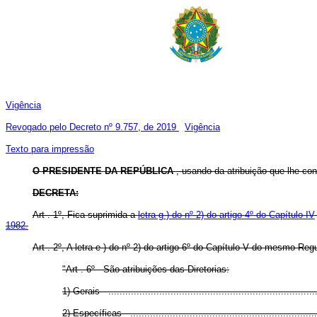
Vigência
Revogado pelo Decreto nº 9.757, de 2019
Vigência
Texto para impressão
O PRESIDENTE DA REPÚBLICA
, usando da atribuição que lhe conf
DECRETA:
Art . 1º, Fica suprimida a
letra g ) do nº 2) do artigo 4º do Capítulo IV
1982.
Art . 2º, A letra e ) do nº 2) do artigo 6º do Capítulo V do mesmo R
"Art . 6º - São atribuições das Diretorias:
1) Gerais - ...........................................................................
2) Específicas - ....................................................................