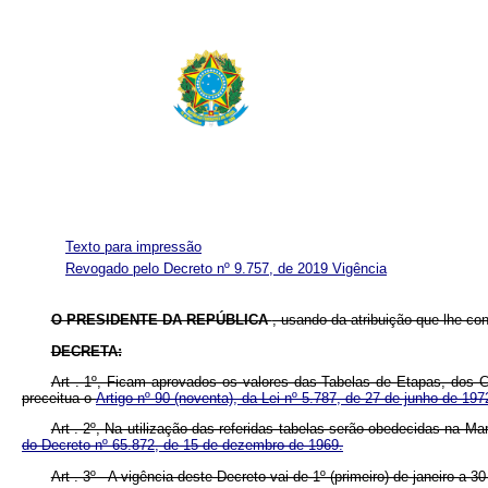
Texto para impressão
Revogado pelo Decreto nº 9.757, de 2019
Vigência
O PRESIDENTE DA REPÚBLICA
, usando da atribuição que lhe conf
DECRETA:
Art . 1º, Ficam aprovados os valores das Tabelas de Etapas, do
preceitua o
Artigo nº 90 (noventa), da Lei nº 5.787, de 27 de junho de 19
Art . 2º, Na utilização das referidas tabelas serão obedecidas na 
do Decreto nº 65.872, de 15 de dezembro de 1969.
Art . 3º - A vigência deste Decreto vai de 1º (primeiro) de janeiro a 30