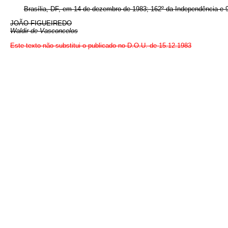
Brasília, DF, em 14 de dezembro de 1983; 162º da Independência e 9
JOÃO FIGUEIREDO
Waldir de Vasconcelos
Este texto não substitui o publicado no D.O.U. de 15.12.1983