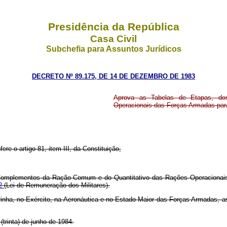
Presidência da República
Casa Civil
Subchefia para Assuntos Jurídicos
DECRETO Nº 89.175, DE 14 DE DEZEMBRO DE 1983
Aprova as Tabelas de Etapas, d
Operacionais das Forças Armadas par
ere o artigo 81, item III, da Constituição,
s Complementos da Ração Comum e do Quantitativo das Rações Operacionai
72
(Lei de Remuneração dos Militares).
Marinha, no Exército, na Aeronáutica e no Estado-Maior das Forças Armadas,
 (trinta) de junho de 1984.