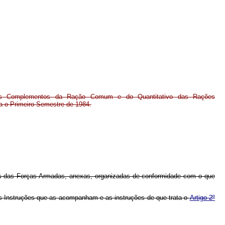
os Complementos da Ração Comum e do Quantitativo das Rações
a o Primeiro Semestre de 1984.
s das Forças Armadas, anexas, organizadas de conformidade com o que
 as Instruções que as acompanham e as instruções de que trata o
Artigo 2º