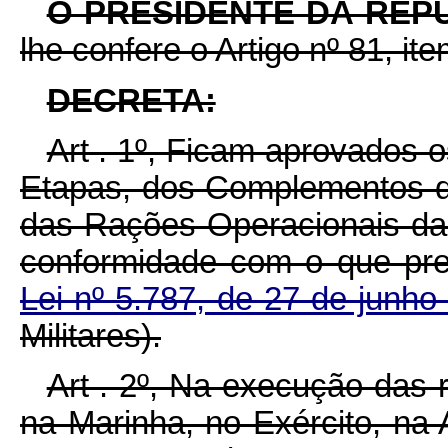
O PRESIDENTE DA REP
lhe confere o Artigo nº 81, ite
DECRETA:
Art . 1º, Ficam aprovados 
Etapas, dos Complementos 
das Rações Operacionais da
conformidade com o que pr
Lei nº 5.787, de 27 de junh
Militares).
Art . 2º, Na execução das 
na Marinha, no Exército, na