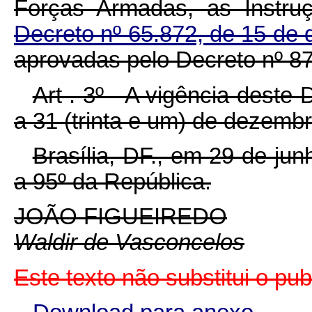
Forças Armadas, as Instru
Decreto nº 65.872, de 15 d
aprovadas pelo Decreto nº 87
Art . 3º - A vigência deste 
a 31 (trinta e um) de dezemb
Brasília, DF., em 29 de ju
a 95º da República.
JOÃO FIGUEIREDO
Waldir de Vasconcelos
Este texto não substitui o pu