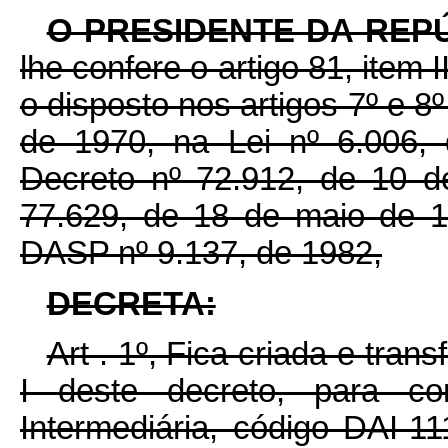
O PRESIDENTE DA REP
lhe confere o artigo 81, item 
o disposto nos artigos 7º e 8
de 1970, na Lei nº 6.006,
Decreto nº 72.912, de 10 d
77.629, de 18 de maio de 
DASP nº 9.137, de 1982,
DECRETA:
Art . 1º, Fica criada e tra
I deste decreto, para co
Intermediária, código DAI-1