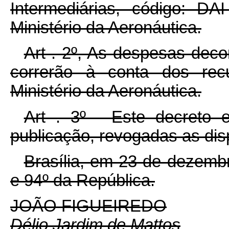
Intermediárias, código: D
Ministério da Aeronáutica.
Art . 2º, As despesas dec
correrão à conta dos recu
Ministério da Aeronáutica.
Art . 3º - Este decreto 
publicação, revogadas as dis
Brasília, em 23 de dezemb
e 94º da República.
JOÃO FIGUEIREDO
Délio Jardim de Mattos