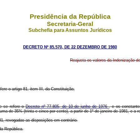
Presidência da República
Secretaria-Geral
Subchefia para Assuntos Jurídicos
DECRETO Nº 85.570, DE 22 DEZEMBRO DE 1980
Reajusta os valores da Indenização 
ere o artigo 81, item III, da Constituição,
ue se refere o
Decreto nº 77.805, de 10 de junho de 1976
, e os constant
a de 35% (trinta e cinco por cento), a partir de 1º de janeiro de 1981, e a re
1981, revogadas as disposições em contrário.
da República.