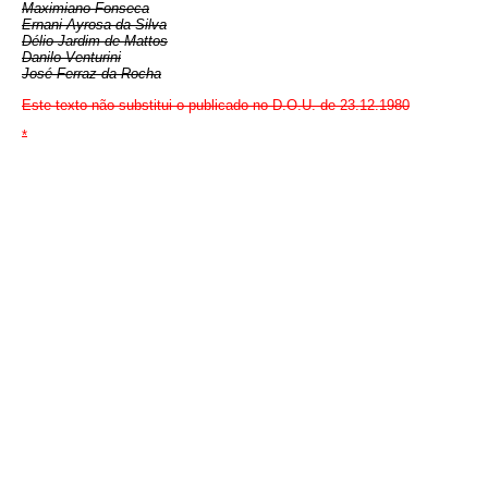
Maximiano Fonseca
Ernani Ayrosa da Silva
Délio Jardim de Mattos
Danilo Venturini
José Ferraz da Rocha
Este texto não substitui o publicado no D.O.U. de 23.12.1980
*