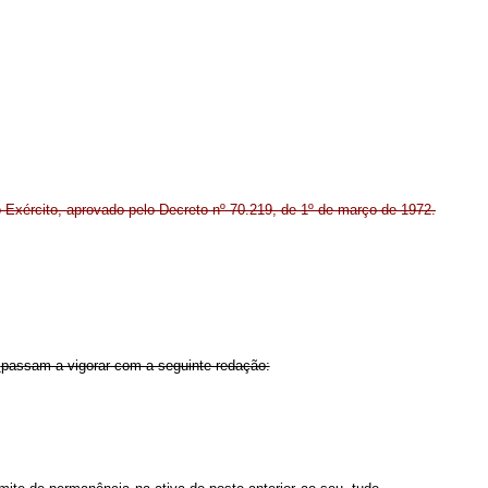
 Exército, aprovado pelo Decreto nº 70.219, de 1º de março de 1972.
2
passam a vigorar com a seguinte redação: