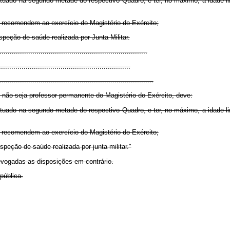
 situado na segundo metade do respectivo Quadro, e ter, no máximo, a idade l
 recomendem ao exercício do Magistério do Exército;
nspeção de saúde realizada por Junta Militar.
........................................................................
...............................................................
...........................................................................
e não seja professor permanente do Magistério do Exército, deve:
 situado na segundo metade do respectivo Quadro, e ter, no máximo, a idade l
 recomendem ao exercício do Magistério do Exército;
speção de saúde realizada por junta militar."
revogadas as disposições em contrário.
pública.