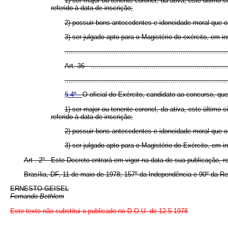
1) ser major ou tenente-coronel, da ativa, este último
referido à data de inscrição;
2) possuir bons antecedentes e idoneidade moral que o
3) ser julgado apto para o Magistério do exército, em i
................................................................................
Art. 36 - ....................................................................
................................................................................
§ 4º -
O oficial do Exército, candidato ao concurso, qu
1) ser major ou tenente-coronel, da ativa, este último
referido à data de inscrição;
2) possuir bons antecedentes e idoneidade moral que o
3) ser julgado apto para o Magistério do Exército, em in
Art . 2º - Este Decreto entrará em vigor na data de sua publicação, 
Brasília, DF, 11 de maio de 1978; 157º da Independência e 90º da Re
ERNESTO GEISEL
Fernando Bethlem
Este texto não substitui o publicado no D.O.U. de 12.5.1978