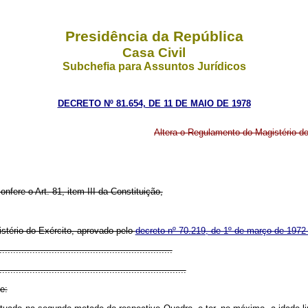
Presidência da República
Casa Civil
Subchefia para Assuntos Jurídicos
DECRETO Nº 81.654, DE 11 DE MAIO DE 1978
Altera o Regulamento do Magistério do
nfere o Art. 81, item III da Constituição,
istério do Exército, aprovado pelo
decreto nº 70.219, de 1º de março de 197
..............................................................
....................................................................
e: