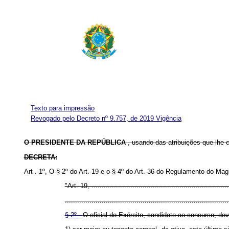
Texto para impressão
Revogado pelo Decreto nº 9.757, de 2019
Vigência
O PRESIDENTE DA REPÚBLICA
, usando das atribuições que lhe co
DECRETA:
Art . 1º, O § 2º do Art. 19 e o § 4º do Art. 36 do Regulamento do Mag
"Art. 19, ....................................................................
................................................................................
§ 2º -
O oficial do Exército, candidato ao concurso, dev