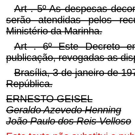
Art . 5º As despesas deco
serão atendidas pelos rec
Ministério da Marinha.
Art . 6º Este Decreto e
publicação, revogadas as dis
Brasília, 3 de janeiro de 1
República.
ERNESTO GEISEL
Geraldo Azevedo Henning
João Paulo dos Reis Velloso