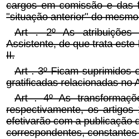
cargos em comissão e das f
"situação anterior" do mesmo
Art . 2º As atribuiçõe
Assistente, de que trata este
II.
Art . 3º Ficam suprimidos
gratificadas relacionadas no A
Art . 4º As transformaç
respectivamente, os artigos
efetivarão com a publicação 
correspondentes, constantes 