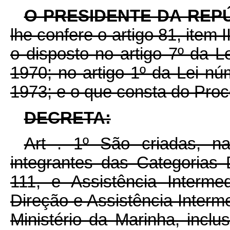
O PRESIDENTE DA REP
lhe confere o artigo 81, item 
o disposto no artigo 7º da 
1970; no artigo 1º da Lei n
1973; e o que consta do Pro
DECRETA:
Art . 1º São criadas, n
integrantes das Categorias 
111, e Assistência Interme
Direção e Assistência Inter
Ministério da Marinha, incl