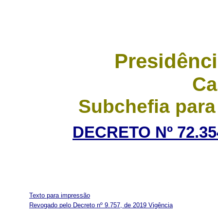
Presidênci
Ca
Subchefia para
DECRETO Nº 72.35
Texto para impressão
Revogado pelo Decreto nº 9.757, de 2019
Vigência